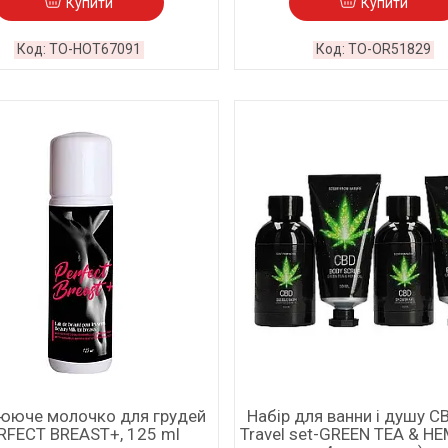
Купити
Купити
TO-HOT67091
TO-OR51829
ююче молочко для грудей
Набір для ванни і душу C
RFECT BREAST+, 125 ml
Travel set-GREEN TEA & HE