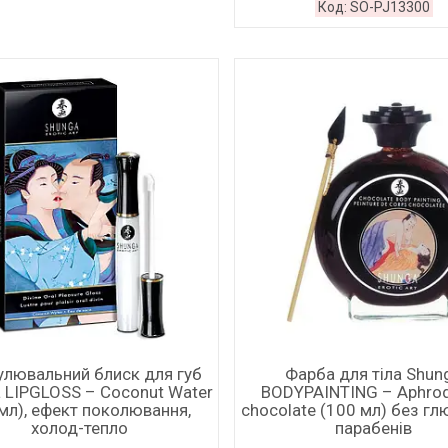
SO-PJ13300
улювальний блиск для губ
Фарба для тіла Shun
 LIPGLOSS – Coconut Water
BODYPAINTING – Aphrod
 мл), ефект поколювання,
chocolate (100 мл) без гл
холод-тепло
парабенів