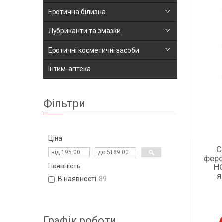
Еротична білизна
Лубриканти та змазки
Еротичні косметичні засоби
Інтим-аптека
Фільтри
Ціна
С
феро
HO
Наявність
я
В наявності
89
Графік роботи