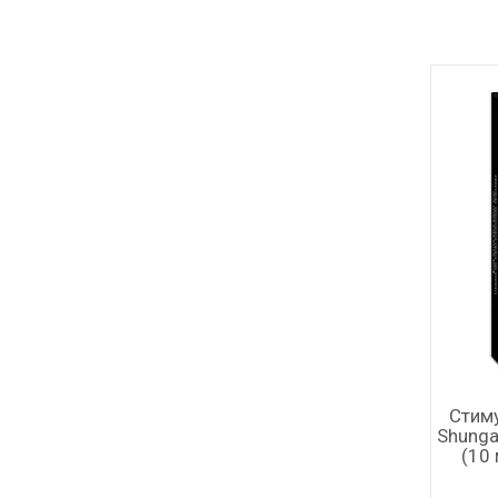
Стим
Shunga
(10