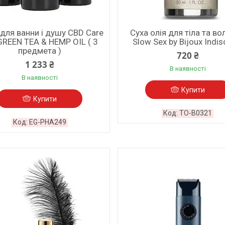
 для ванни і душу CBD Care
Суха олія для тіла та в
GREEN TEA & HEMP OIL ( 3
Slow Sex by Bijoux Indis
предмета )
720 ₴
1 233 ₴
В наявності
В наявності
Купити
Купити
TO-B0321
EG-PHA249