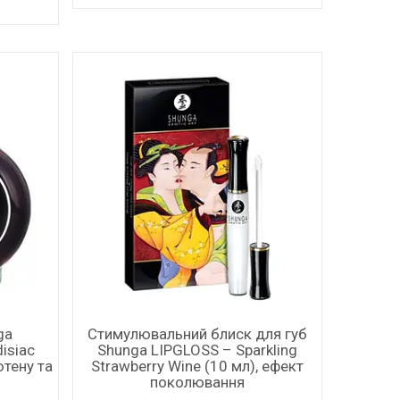
ga
Стимулювальний блиск для губ
isiac
Shunga LIPGLOSS – Sparkling
ютену та
Strawberry Wine (10 мл), ефект
поколювання