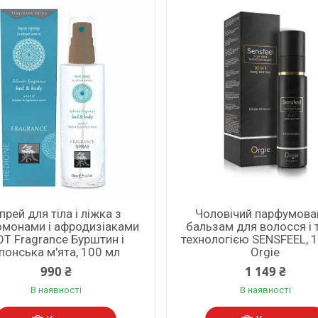
прей для тіла і ліжка з
Чоловічий парфумова
монами і афродизіаками
бальзам для волосся і т
T Fragrance Бурштин і
технологією SENSFEEL, 
понська м'ята, 100 мл
Orgie
990 ₴
1 149 ₴
В наявності
В наявності