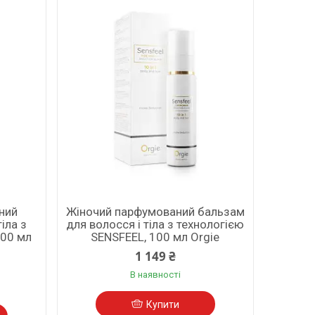
ний
Жіночий парфумований бальзам
іла з
для волосся і тіла з технологією
100 мл
SENSFEEL, 100 мл Orgie
1 149 ₴
В наявності
Купити