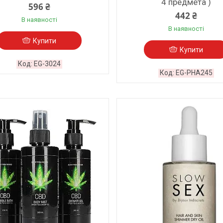
4 предмета )
596 ₴
442 ₴
В наявності
В наявності
Купити
Купити
EG-3024
EG-PHA245