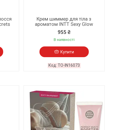
олосся
Крем шиммер для тіла з
crets
ароматом INTT Sexy Glow
955 ₴
В наявності
Купити
TO-IN16073