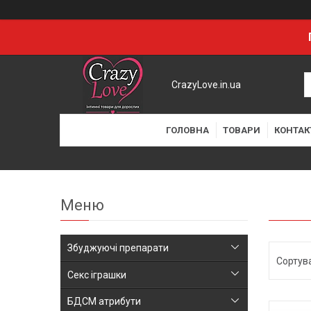
CrazyLove.in.ua
ГОЛОВНА
ТОВАРИ
КОНТАК
Збуджуючі препарати
Секс іграшки
БДСМ атрибути