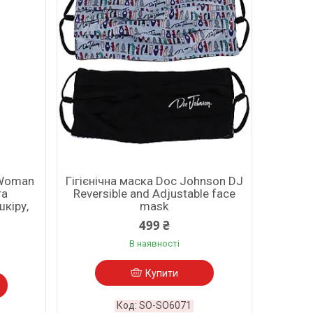
r Woman
Гігієнічна маска Doc Johnson DJ
та
Reversible and Adjustable face
кіру,
mask
499 ₴
В наявності
Купити
SO-SO6071