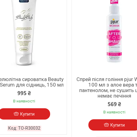
елюлітна сироватка Beauty
Спрей після гоління pju
 Serum для сідниць, 150 мл
100 мл з алое вера 
пантенолом, не сушить ш
995 ₴
немає печіння
В наявності
569 ₴
В наявності
Купити
Купити
TO-R30032