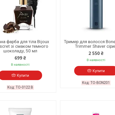
вна фарба для тіла Bijoux
Тример для волосся Bone
iscret зі смаком темного
Trimmer Shaver сіри
шоколаду, 50 мл
2 550 ₴
699 ₴
В наявності
В наявності
Купити
Купити
TO-BON201
TO-0122 B