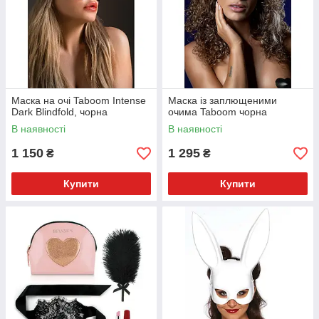
Маска на очі Taboom Intense
Маска із заплющеними
Dark Blindfold, чорна
очима Taboom чорна
В наявності
В наявності
1 150
1 295
₴
₴
Купити
Купити