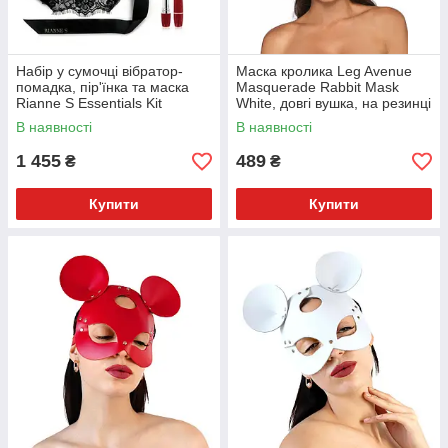
Набір у сумочці вібратор-
Маска кролика Leg Avenue
помадка, пір'їнка та маска
Masquerade Rabbit Mask
Rianne S Essentials Kit
White, довгі вушка, на резинці
d'Amour Roze/Goud
В наявності
В наявності
1 455
489
₴
₴
Купити
Купити