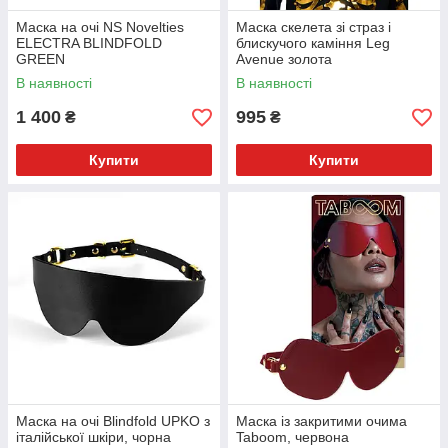
Маска на очі NS Novelties
Маска скелета зі страз і
ELECTRA BLINDFOLD
блискучого каміння Leg
GREEN
Avenue золота
В наявності
В наявності
1 400
995
₴
₴
Купити
Купити
Маска на очі Blindfold UPKO з
Маска із закритими очима
італійської шкіри, чорна
Taboom, червона