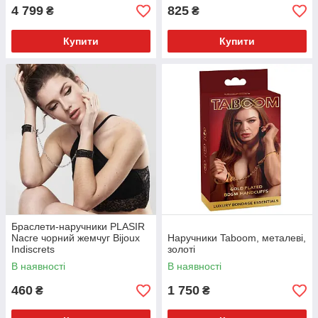
4 799
825
₴
₴
Купити
Купити
Браслети-наручники PLASIR
Nacre чорний жемчуг Bijoux
Наручники Taboom, металеві,
Indiscrets
золоті
В наявності
В наявності
460
1 750
₴
₴