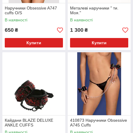
Наручники Obsessive A747
Металеві наручники " ти.
cuffs O/S
Моя."
В наявності
В наявності
650
1 300
₴
₴
Купити
Купити
Кайдани BLAZE DELUXE
410873 Наручники Obsessive
ANKLE CUFFS
A745 Cuffs
В наявності
В наявності