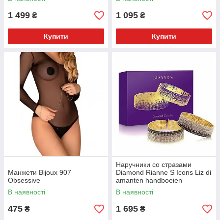
1 499
1 095
₴
₴
Купити
Купити
Наручники со стразами
Манжети Bijoux 907
Diamond Rianne S Icons Liz di
Obsessive
amanten handboeien
В наявності
В наявності
475
1 695
₴
₴