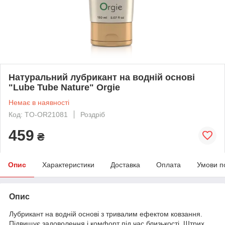
Натуральний лубрикант на водній основі
"Lube Tube Nature" Orgie
Немає в наявності
Код: TO-OR21081
Роздріб
459
₴
Опис
Характеристики
Доставка
Оплата
Умови п
Опис
Лубрикант на водній основі з тривалим ефектом ковзання.
Підвищує задоволення і комфорт під час близькості. Штрих