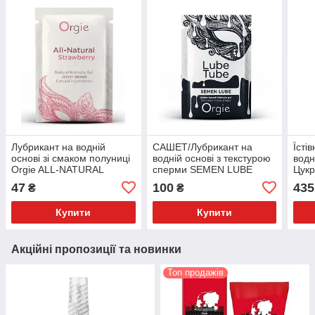
Лубрикант на водній
САШЕТ/Лубрикант на
Їсті
основі зі смаком полуниці
водній основі з текстурою
водн
Orgie ALL-NATURAL
сперми SEMEN LUBE
Цукр
STRAWBERRY, 2ml
intimate gel, 2 мл Orgie
47
100
435
₴
₴
Купити
Купити
Акційні пропозиції та новинки
Топ продажів