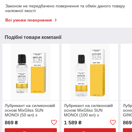
Законом не передбачено повернення та обмін даного товару
належної якості
Всі умови повернення
Подібні товари компанії
Лубрикант на силиконовій
Лубрикант на силіконовій
Лубр
основі MixGliss SUN
основі MixGliss SUN
осно
MONOI (50 мл) з
MONOI (100 мл) з
GIN
ароматом олії Маноі
ароматом олії моноі
аром
869
1 589
869
₴
₴