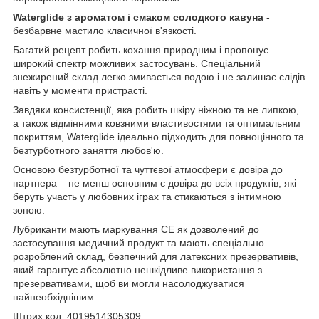
Waterglide з ароматом і смаком солодкого кавуна
-
безбарвне мастило класичної в'язкості.
Багатий рецепт робить кохання природним і пропонує
широкий спектр можливих застосувань. Спеціальний
знежирений склад легко змивається водою і не залишає слідів
навіть у моменти пристрасті.
Завдяки консистенції, яка робить шкіру ніжною та не липкою,
а також відмінними ковзними властивостями та оптимальним
покриттям, Waterglide ідеально підходить для повноцінного та
безтурботного заняття любов'ю.
Основою безтурботної та чуттєвої атмосфери є довіра до
партнера – не менш основним є довіра до всіх продуктів, які
беруть участь у любовних іграх та стикаються з інтимною
зоною.
Лубриканти мають маркування CE як дозволений до
застосування медичний продукт та мають спеціально
розроблений склад, безпечний для латексних презервативів,
який гарантує абсолютно нешкідливе використання з
презервативами, щоб ви могли насолоджуватися
найнеобхіднішим.
Штрих код: 4019514305309