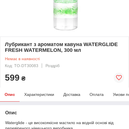
Лубрикант з ароматом кавуна WATERGLIDE
FRESH WATERMELON, 300 мл
Немає в наявності
Код: TO-DT30083
Роздріб
599
₴
Опис
Характеристики
Доставка
Оплата
Умови п
Опис
Waterglide - це високоякісне мастило на водній основі від
перевіреного німецького виробника.