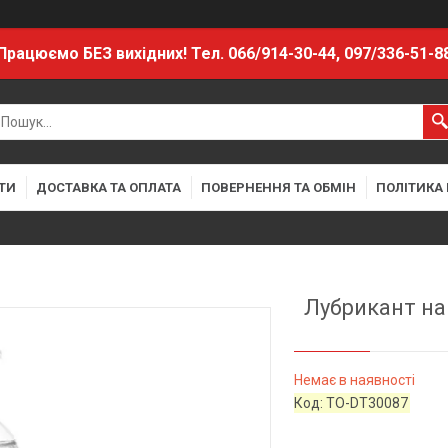
Працюємо БЕЗ вихідних! Тел. 066/914-30-44, 097/336-51-8
ТИ
ДОСТАВКА ТА ОПЛАТА
ПОВЕРНЕННЯ ТА ОБМІН
ПОЛІТИКА
Лубрикант на
Немає в наявності
Код:
TO-DT30087