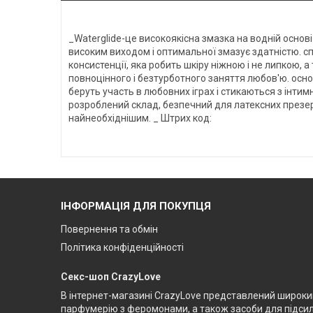
_Waterglide-це високоякісна змазка на водній основі
високим виходом і оптимальної змазує здатністю. с
консистенції, яка робить шкіру ніжною і не липкою,
повноцінного і безтурботного заняття любов'ю. осно
беруть участь в любовних іграх і стикаються з інт
розроблений склад, безпечний для латексних презе
найнеобхіднішим. _ Штрих код:
ІНФОРМАЦІЯ ДЛЯ ПОКУПЦЯ
Повернення та обмін
Політика конфіденційності
Секс-шоп CrazyLove
В інтернет-магазині CrazyLove представлений широкий 
парфумерію з феромонами, а також засоби для підсилен