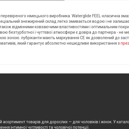
 перевіреного німецького виробника. Waterglide FEEL-класична змазк
пеціальний знежирений склад легко змивається водою і не залишає 
 а також відмінними ковзаючими властивостями і оптимальним покри
вою безтурботної і чуттєвої атмосфери є довіра до партнера - не ме
имною зоною. лубріканти мають маркування CE як дозволений до за
рвативів, який гарантує абсолютно нешкідливе використання з
пре
асортимент товарів для дорослих — для чоловіків і жінок. У каталоз
ня інтимної чутливості та чоловічої потенції.