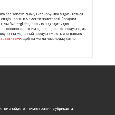
а без запаху, смаку і кольору, яка відрізняється
слідів навіть в моменти пристрасті. Завдяки
ттям, Waterglide ідеально підходить для
нш основоположним є довіра до всіх продуктів, які
стосування медичний продукт і мають спеціально
зервативами
, щоб ви могли насолоджуватися
і ви знайдете інтимні іграшки, лубриканти,