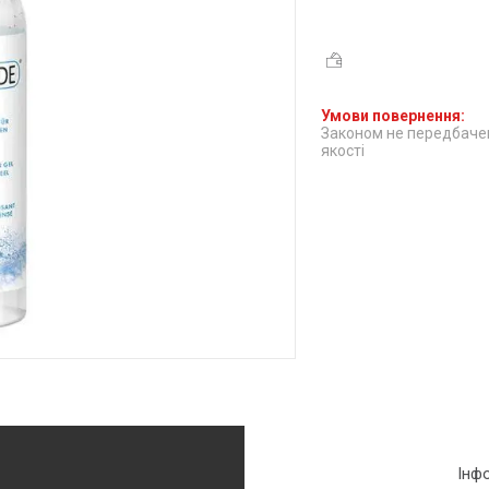
Законом не передбачен
якості
Інф