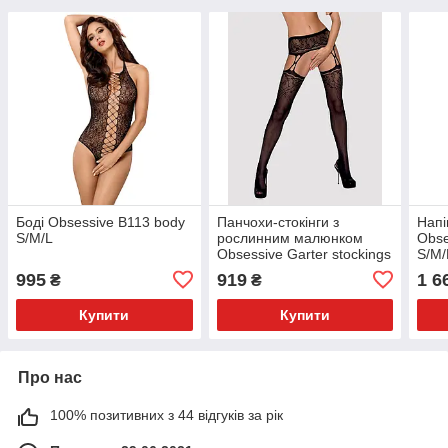
Боді Obsessive B113 body
Панчохи-стокінги з
Напі
S/M/L
рослинним малюнком
Obse
Obsessive Garter stockings
S/M/
S206 black S/M/L чорні,
995
919
1 6
₴
₴
імітація га
Купити
Купити
Про нас
100% позитивних з 44 відгуків за рік