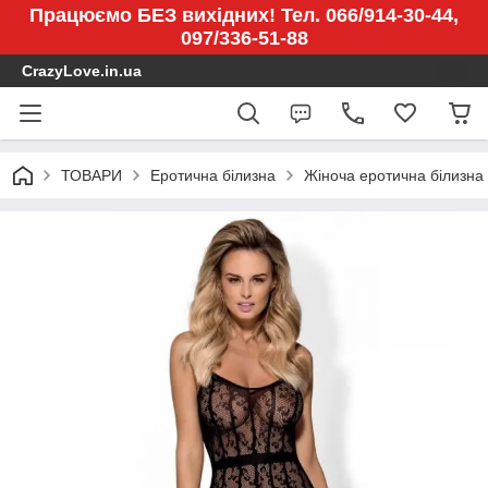
Працюємо БЕЗ вихідних! Тел. 066/914-30-44,
097/336-51-88
CrazyLove.in.ua
ТОВАРИ
Еротична білизна
Жіноча еротична білизна