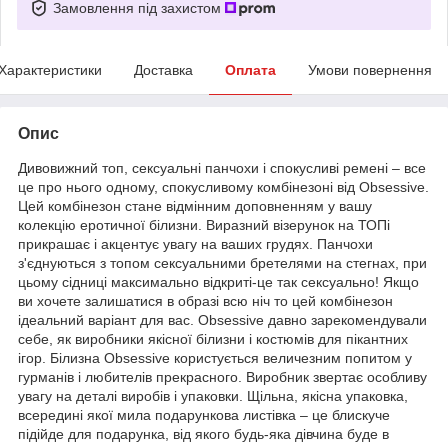
Замовлення під захистом
Характеристики
Доставка
Оплата
Умови повернення
Опис
Дивовижний топ, сексуальні панчохи і спокусливі ремені – все
це про нього одному, спокусливому комбінезоні від Obsessive.
Цей комбінезон стане відмінним доповненням у вашу
колекцію еротичної білизни. Виразний візерунок на ТОПі
прикрашає і акцентує увагу на ваших грудях. Панчохи
з'єднуються з топом сексуальними бретелями на стегнах, при
цьому сідниці максимально відкриті-це так сексуально! Якщо
ви хочете залишатися в образі всю ніч то цей комбінезон
ідеальний варіант для вас. Obsessive давно зарекомендували
себе, як виробники якісної білизни і костюмів для пікантних
ігор. Білизна Obsessive користується величезним попитом у
гурманів і любителів прекрасного. Виробник звертає особливу
увагу на деталі виробів і упаковки. Щільна, якісна упаковка,
всередині якої мила подарункова листівка – це блискуче
підійде для подарунка, від якого будь-яка дівчина буде в