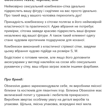
Неймовірно сексуальний комбінезон-сітка ідеально
підкреслить вашу фігуру і сидітиме на вас просто ідеально.
Про такий вид у вашого чоловіка перехопить дух!
Принадність комбінезону з сіточки полягає в його неймовірній
еластичності та практичності. Адже вбрання не потребує
примірки, сіточка завжди красиво підкреслить ваші форми
незалежно від вашої фігури. А також такий елемент одягу
стане чудовим еротичним подарунком для коханої.
Комбінезон виконаний з еластичної стрімкої сітки, завдяки
цьому вбрання чудово підійде на розміри S, M.
Бодістокінг є готовим чином, але якщо його доповнити
аксесуарами у вигляді наклейок на соски або сексуальних
рукавичок у сітку, ваш образ заграє зовсім іншими фарбами.
Про бренд:
Obsessive давно зарекомендували себе, як виробники якісної
білизни та костюмів для пікантних ігор. Білизна Obsessive має
величезний попит у гурманів і любителів прекрасного.
Виробник звертає особливу увагу на деталі виробів та
упаковки. Щільна, якісна упаковка, всередині якої мила