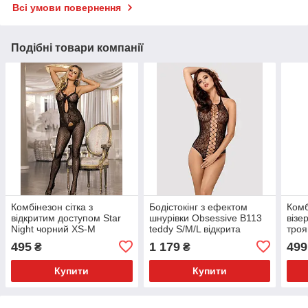
Всі умови повернення
Подібні товари компанії
Комбінезон сітка з
Бодістокінг з ефектом
Комб
відкритим доступом Star
шнурівки Obsessive B113
візе
Night чорний XS-M
teddy S/M/L відкрита
троя
спина, халтер, з доступом
дост
495
1 179
499
₴
₴
чор
Купити
Купити