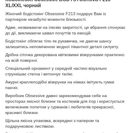
XL/XXL чорний
Жіночий бодістокінг Obsessive F213 подарує Вам із
партнером незабутні моменти близькості.
Адже, незважаючи на ілюзію закритості, це вбрання спонукає
до дії, викликаючи шквал почуттів та емоцій.
Бодістокінг облягає тіло як рукавичка, не даючи шансу
залишитись непоміченою жодної пікантної деталі силуету.
Дрібна сіточка декорована квітковими візерунками практично
на всій поверхні.
Спеціальний орнамент у середній частині візуально
стрункішає стегна і витончує талію.
Ажурні краплеподібні візерунки на ніжках імітують гумки
панчіх.
Виробник Obsessive давно зарекомендував себе на
просторах якісної білизни та костюмів для ігор і користується
величезним попитом у гурманів і любителів прекрасної,
красивої білизни.
Щільна якісна упаковка, всередині з папером та
подарунковою листівкою.