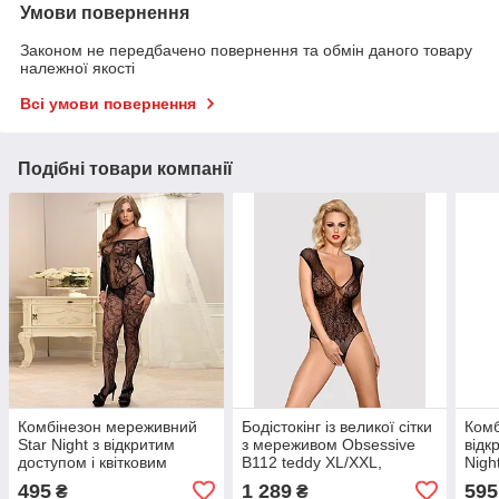
Умови повернення
Законом не передбачено повернення та обмін даного товару
належної якості
Всі умови повернення
Подібні товари компанії
Комбінезон мереживний
Бодістокінг із великої сітки
Комб
Star Night з відкритим
з мереживом Obsessive
відк
доступом і квітковим
B112 teddy XL/XXL,
Nigh
принтом, чорний
чорний, з доступом
495
1 289
595
₴
₴