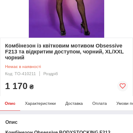
Комбінезон із квітковим мотивом Obsessive
F213 та відкритим доступом, чорний, XL/XXL
чорний
Немає в наявності
Код: TO-410211
Роздріб
1 170
₴
Опис
Характеристики
Доставка
Оплата
Умови п
Опис
Комбінезон Obsessive BODYSTOCKING F213