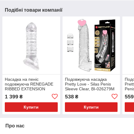
Подібні товари компанії
Насадка на пеніс
Подовжуюча насадка
Под
подовжуюча RENEGADE
Pretty Love - Silas Penis
Pret
RIBBED EXTENSION
Sleeve Clear, BI-026279M
Peni
CLEAR
Leng
1 399
538
559
₴
₴
026
Купити
Купити
Про нас