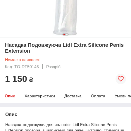
Насадка Подовжуюча Lidl Extra Silicone Penis
Extension
Немає в наявності
Код: TO-DT50146
Роздріб
1 150
₴
Опис
Характеристики
Доставка
Оплата
Умови п
Опис
Насадка-подовжувач для чоловіків Lidl Extra Silicone Penis
Extension прозора, з шипиками для більш чутливої стимуляції.