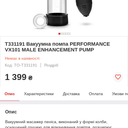
T331191 Вакуумна помпа PERFORMANCE
VX101 MALE ENHANCEMENT PUMP
Немає в наявності
Код: TO-T331191
Роздріб
1 399
₴
Опис
Характеристики
Доставка
Оплата
Умови п
Опис
Вакуумний масажер пеніса, виконаний у формі колби,
оснащений грушею для відкачування повітря, розширює