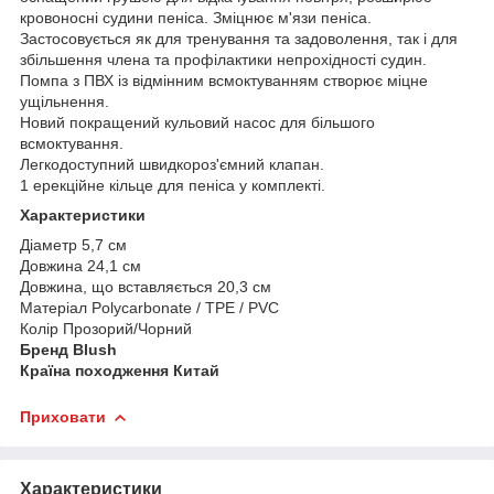
кровоносні судини пеніса. Зміцнює м'язи пеніса.
Застосовується як для тренування та задоволення, так і для
збільшення члена та профілактики непрохідності судин.
Помпа з ПВХ із відмінним всмоктуванням створює міцне
ущільнення.
Новий покращений кульовий насос для більшого
всмоктування.
Легкодоступний швидкороз'ємний клапан.
1 ерекційне кільце для пеніса у комплекті.
Характеристики
Діаметр 5,7 см
Довжина 24,1 см
Довжина, що вставляється 20,3 см
Матеріал Polycarbonate / TPE / PVC
Колір Прозорий/Чорний
Бренд Blush
Країна походження Китай
Приховати
Характеристики