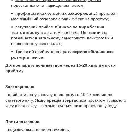
недостатністю та підвищеним тиском;
профілактика чоловічих захворювань:
препарат
має відмінний оздоровлюючий ефект на простату;
регулярний прийом
відновлює вироблення
тестостерону
в організмі чоловіка. Це позитивно
позначається загальному самопочутті, психологічній
впевненості у своїх силах;
Тривалий прийом препарату
сприяє збільшенню
розмірів пеніса
.
Дія препарату починається через 15-20 хвилин після
прийому.
Застосування
- прийняти одну капсулу препарату за 10-15 хвилин до
статевого акту. Якщо ерекція зберігається протягом тривалого
часу після сексу – рекомендується пити прохолодну воду.
Протипоказання
- індивідуальна непереносимість;