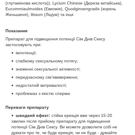
(глутамінова кислота)), Lycium Chinese (Дереза китайська),
Eucommiaulmoides (Евкомія), Quodginsengradix (корень
Женьшеня), litsium (Ліціум) та інші.
Показання
Препарат для підвищення потенції Сім Днів Сексу
застосовують при:
імпотенції;
слабкому сексуальному потягу;
зниженні сексуальної активності;
передчасному сім'явиверженні;
недостатній витривалості;
проблемах з якістю сперми.
Переваги препарату
швидкий ефект:
стійка ерекція вже через 15-20
хвилин після прийому препарату для підвищення
потенції Сім Днів Сексу. Ви можете дозволити собі не
думати про те, чи буде ерекція, чи не буде - думайте