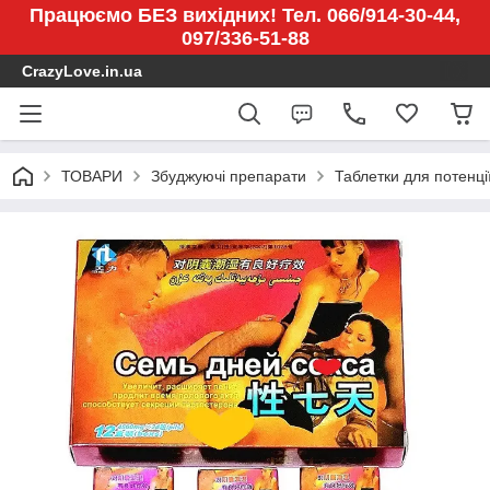
Працюємо БЕЗ вихідних! Тел. 066/914-30-44,
097/336-51-88
CrazyLove.in.ua
ТОВАРИ
Збуджуючі препарати
Таблетки для потенції