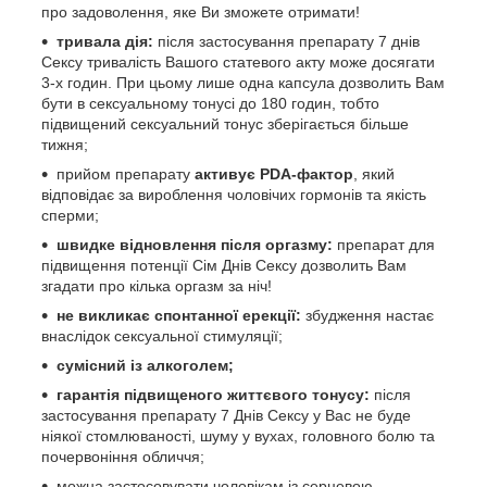
про задоволення, яке Ви зможете отримати!
тривала дія:
після застосування препарату 7 днів
Сексу тривалість Вашого статевого акту може досягати
3-х годин. При цьому лише одна капсула дозволить Вам
бути в сексуальному тонусі до 180 годин, тобто
підвищений сексуальний тонус зберігається більше
тижня;
прийом препарату
активує PDA-фактор
, який
відповідає за вироблення чоловічих гормонів та якість
сперми;
швидке відновлення після оргазму:
препарат для
підвищення потенції Сім Днів Сексу дозволить Вам
згадати про кілька оргазм за ніч!
не викликає спонтанної ерекції:
збудження настає
внаслідок сексуальної стимуляції;
сумісний із алкоголем;
гарантія підвищеного життєвого тонусу:
після
застосування препарату 7 Днів Сексу у Вас не буде
ніякої стомлюваності, шуму у вухах, головного болю та
почервоніння обличчя;
можна застосовувати чоловікам із серцевою