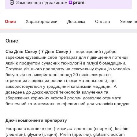
Замовлення під захистом
Опис
Характеристики
Доставка
Оплата
Умови п
Опис
Сім Днів Сексу ( 7 Днів Сексу )
– перевірений і добре
зарекомендувавший себе препарат для підвищення потенції,
який є продуктом сучасних технологій в галузі біомедицини.
Потужна дія цього препарату на сексуальну функцію чоловіка
базується на використанні понад 20 видів екстрактів,
отриманих з рідкісних рослин (зокрема женьшень), що
використовуються у традиційній китайській медицині. А
доведена до досконалості технологія вилучення та
збереження корисних якостей рослин дозволяє отримати
безпечний та максимально ефективний для чоловіків продукт.
Діючі компоненти препарату
Екстракт з пантів оленя (включає: spermine (спермін), lecithin
(лецитин), glycine (гліцин), Prelin (преліни), glutamic acidum