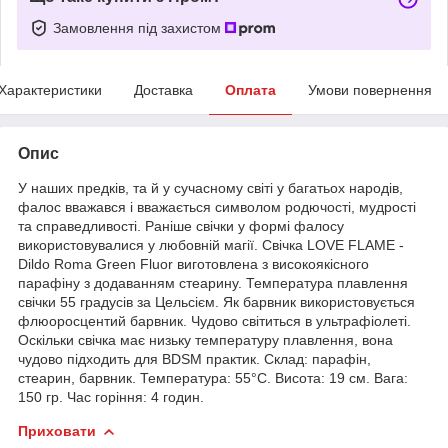
Замовлення під захистом
Характеристики
Доставка
Оплата
Умови повернення
Опис
У наших предків, та й у сучасному світі у багатьох народів,
фалос вважався і вважається символом родючості, мудрості
та справедливості. Раніше свічки у формі фалосу
використовувалися у любовній магії. Свічка LOVE FLAME -
Dildo Roma Green Fluor виготовлена ​​з високоякісного
парафіну з додаванням стеарину. Температура плавлення
свічки 55 градусів за Цельсієм. Як барвник використовується
флюоросцентий барвник. Чудово світиться в ультрафіолеті.
Оскільки свічка має низьку температуру плавлення, вона
чудово підходить для BDSM практик. Cклад: парафін,
стеарин, барвник. Температура: 55°C. Висота: 19 см. Вага:
150 гр. Час горіння: 4 годин.
Приховати