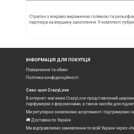
Страпон з яскраво вираженою голівкою та рельєфом 
партнера на вершину захоплення. У комплекті лубрик
ІНФОРМАЦІЯ ДЛЯ ПОКУПЦЯ
Повернення та обмін
Політика конфіденційності
Секс-шоп CrazyLove
В інтернет-магазині CrazyLove представлений широкий 
парфумерію з феромонами, а також засоби для підсилен
Ми регулярно оновлюємо асортимент і підтримуємо на
🚚 Доставка по Україні
Ми відправляємо замовлення по всій Україні через «Н