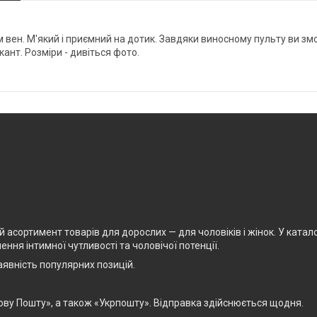
вен. М'який і приємний на дотик. Завдяки виносному пульту ви з
ант. Розміри - дивіться фото.
асортимент товарів для дорослих — для чоловіків і жінок. У каталоз
ня інтимної чутливості та чоловічої потенції.
явність популярних позицій.
ову Пошту», а також «Укрпошту». Відправка здійснюється щодня.