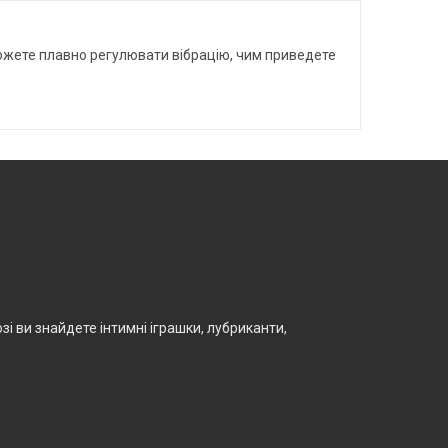
можете плавно регулювати вібрацію, чим приведете
і ви знайдете інтимні іграшки, лубриканти,