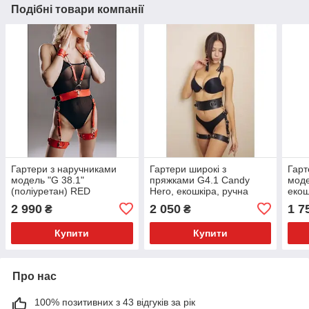
Подібні товари компанії
Гартери з наручниками
Гартери широкі з
Гарт
модель "G 38.1"
пряжками G4.1 Candy
моде
(поліуретан) RED
Hero, екошкіра, ручна
екош
робота, чорні, OS
2 990
2 050
1 7
₴
₴
Купити
Купити
Про нас
100% позитивних з 43 відгуків за рік