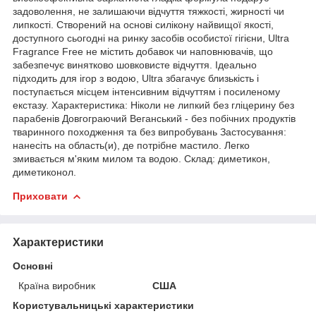
задоволення, не залишаючи відчуття тяжкості, жирності чи
липкості. Створений на основі силікону найвищої якості,
доступного сьогодні на ринку засобів особистої гігієни, Ultra
Fragrance Free не містить добавок чи наповнювачів, що
забезпечує винятково шовковисте відчуття. Ідеально
підходить для ігор з водою, Ultra збагачує близькість і
поступається місцем інтенсивним відчуттям і посиленому
екстазу. Характеристика: Ніколи не липкий без гліцерину без
парабенів Довгограючий Веганський - без побічних продуктів
тваринного походження та без випробувань Застосування:
нанесіть на область(и), де потрібне мастило. Легко
змивається м'яким милом та водою. Склад: диметикон,
диметиконол.
Приховати
Характеристики
Основні
Країна виробник
США
Користувальницькі характеристики