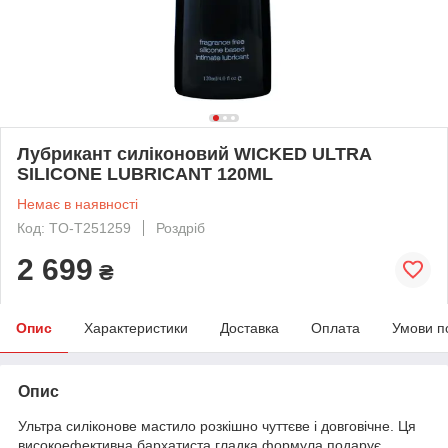
Лубрикант силіконовий WICKED ULTRA
SILICONE LUBRICANT 120ML
Немає в наявності
Код: TO-T251259
Роздріб
2 699
₴
Опис
Характеристики
Доставка
Оплата
Умови п
Опис
Ультра силіконове мастило розкішно чуттєве і довговічне. Ця
високоефективна бархатиста гладка формула подарує