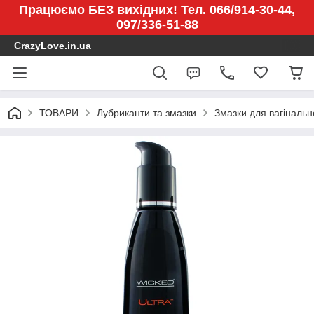
Працюємо БЕЗ вихідних! Тел. 066/914-30-44,
097/336-51-88
CrazyLove.in.ua
ТОВАРИ
Лубриканти та змазки
Змазки для вагінальн