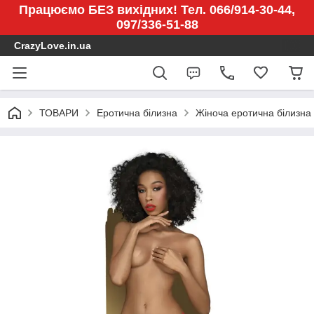
Працюємо БЕЗ вихідних! Тел. 066/914-30-44,
097/336-51-88
CrazyLove.in.ua
ТОВАРИ
Еротична білизна
Жіноча еротична білизна