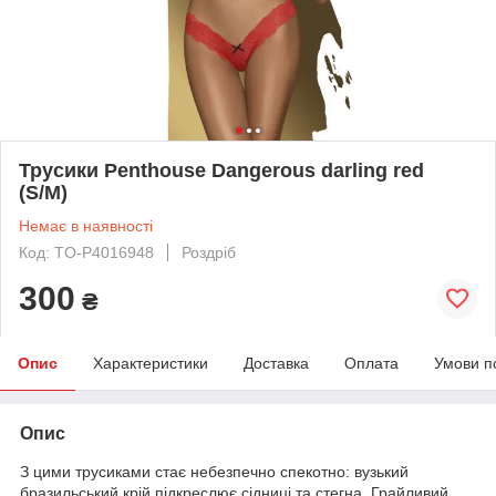
Трусики Penthouse Dangerous darling red
(S/M)
Немає в наявності
Код: TO-P4016948
Роздріб
300
₴
Опис
Характеристики
Доставка
Оплата
Умови п
Опис
З цими трусиками стає небезпечно спекотно: вузький
бразильський крій підкреслює сідниці та стегна. Грайливий