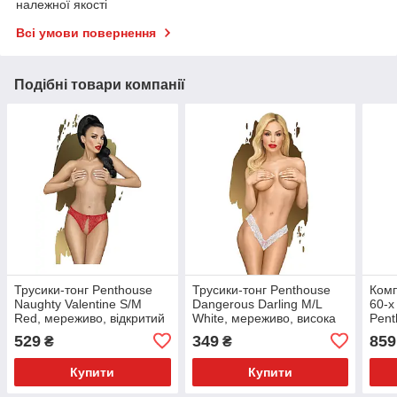
належної якості
Всі умови повернення
Подібні товари компанії
Трусики-тонг Penthouse
Трусики-тонг Penthouse
Комп
Naughty Valentine S/M
Dangerous Darling M/L
60-х
Red, мереживо, відкритий
White, мереживо, висока
Pent
доступ до інтимних зон
посадка, виріз спереду,
Red
529
349
859
₴
₴
бантик
Купити
Купити