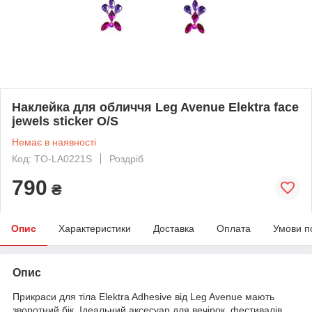
Наклейка для обличчя Leg Avenue Elektra face
jewels sticker O/S
Немає в наявності
Код: TO-LA0221S
Роздріб
790
₴
Опис
Характеристики
Доставка
Оплата
Умови п
Опис
Прикраси для тіла Elektra Adhesive від Leg Avenue мають
зворотний бік. Ідеальний аксесуар для вечірок, фестивалів,