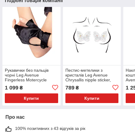
Подібні товари компанії
Рукавички без пальців
Пестис-метелики з
Накл
чорні Leg Avenue
кристалів Leg Avenue
кошт
Fingerless Motercycle
Chrysallis nipple sticker,
Aven
Gloves O/S
наліпки, світяться у
Cleo
1 099
789
1 2
₴
₴
темряві
stic
Купити
Купити
Про нас
100% позитивних з 43 відгуків за рік