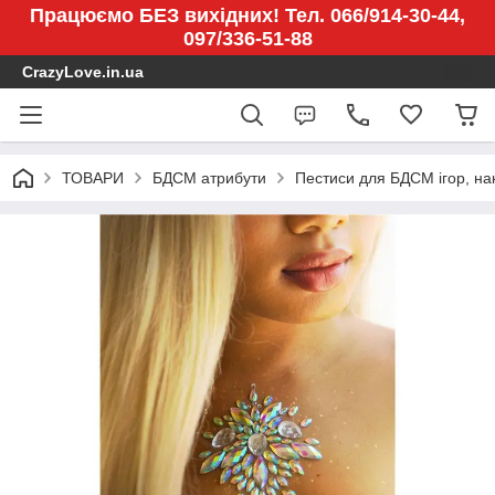
Працюємо БЕЗ вихідних! Тел. 066/914-30-44,
097/336-51-88
CrazyLove.in.ua
ТОВАРИ
БДСМ атрибути
Пестиси для БДСМ ігор, на