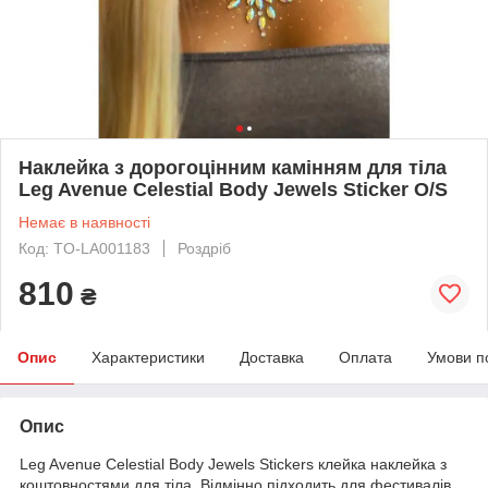
Наклейка з дорогоцінним камінням для тіла
Leg Avenue Celestial Body Jewels Sticker O/S
Немає в наявності
Код: TO-LA001183
Роздріб
810
₴
Опис
Характеристики
Доставка
Оплата
Умови п
Опис
Leg Avenue Celestial Body Jewels Stickers клейка наклейка з
коштовностями для тіла. Відмінно підходить для фестивалів,