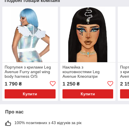
Подібні товари компанії
Портупея з крилами Leg
Наклейка з
Порт
Avenue Furry angel wing
коштовностями Leg
з кр
body harness O/S
Avenue Клеопатри
Aven
Cleopatra face jewels
harn
1 790
1 250
2 1
₴
₴
sticker O/S
Купити
Купити
Про нас
100% позитивних з 43 відгуків за рік