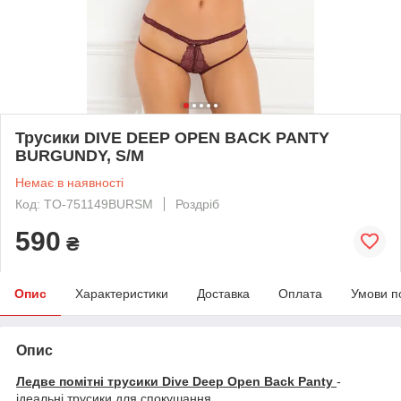
Трусики DIVE DEEP OPEN BACK PANTY
BURGUNDY, S/M
Немає в наявності
Код: TO-751149BURSM
Роздріб
590
₴
Опис
Характеристики
Доставка
Оплата
Умови п
Опис
Ледве помітні трусики Dive Deep Open Back Panty
-
ідеальні трусики для спокушання.