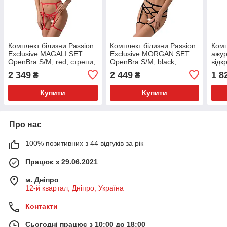
Комплект білизни Passion
Комплект білизни Passion
Комп
Exclusive MAGALI SET
Exclusive MORGAN SET
ажур
OpenBra S/M, red, стрепи,
OpenBra S/M, black,
відк
ліф, трусики і пояс
стрепи, трусики, ліф, пояс
Pass
2 349
2 449
1 8
₴
₴
Open
Купити
Купити
Про нас
100% позитивних з 44 відгуків за рік
Працює з 29.06.2021
м. Дніпро
12-й квартал, Дніпро, Україна
Контакти
Сьогодні працює з 10:00 до 18:00