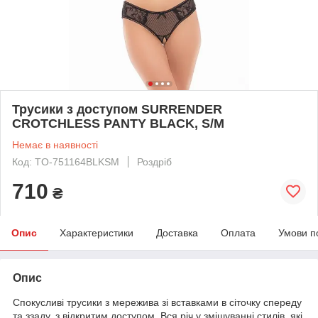
Трусики з доступом SURRENDER
CROTCHLESS PANTY BLACK, S/M
Немає в наявності
Код: TO-751164BLKSM
Роздріб
710
₴
Опис
Характеристики
Доставка
Оплата
Умови п
Опис
Спокусливі трусики з мережива зі вставками в сіточку спереду
та ззаду, з відкритим доступом. Вся річ у змішуванні стилів, які