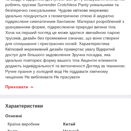
роблять трусики Surrender Crotchless Panty унікальними та
безперечно сексуальними. Чудове квіткове мереживо
ідеально поєднується з геометричною сіткою й акуратно
підкреслене симпатичним бантиком. Матеріал розроблений з
урахуванням форми, підкреслюючи природні вигини тіла.
Хоча на перший погляд це може здатися звичайною парою
трусиків, дизайн без промежини означає, що вони створені
для спокушання і пристрасних ночей. Характеристика:
Квітковий мереживний дизайн привертає увагу Відкритий
доступ для більшого задоволення Зручна посадка, яка
ідеально повторює форму вашого тіла Акцентні елементи
додають індивідуальності та витонченості Догляд за тканиною:
Ручне прання у холодній воді Не піддавати хімічному
чищенню Не вибілювати Не прасувати
Приховати
Характеристики
Основні
Країна виробник
Китай
Колір
Чорний