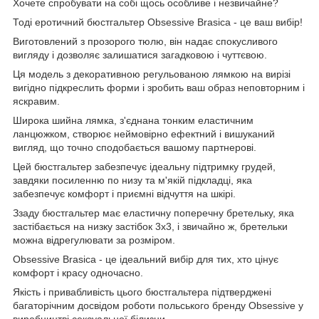
Хочете спробувати на собі щось особливе і незвичайне?
Тоді еротичний бюстгальтер Obsessive Brasica - це ваш вибір!
Виготовлений з прозорого тюлю, він надає спокусливого
вигляду і дозволяє залишатися загадковою і чуттєвою.
Ця модель з декоративною регульованою лямкою на вирізі
вигідно підкреслить форми і зробить ваш образ неповторним і
яскравим.
Широка шийна лямка, з'єднана тонким еластичним
ланцюжком, створює неймовірно ефектний і вишуканий
вигляд, що точно сподобається вашому партнерові.
Цей бюстгальтер забезпечує ідеальну підтримку грудей,
завдяки посиленню по низу та м'якій підкладці, яка
забезпечує комфорт і приємні відчуття на шкірі.
Ззаду бюстгальтер має еластичну поперечну бретельку, яка
застібається на низку застібок 3x3, і звичайно ж, бретельки
можна відрегулювати за розміром.
Obsessive Brasica - це ідеальний вибір для тих, хто цінує
комфорт і красу одночасно.
Якість і привабливість цього бюстгальтера підтверджені
багаторічним досвідом роботи польського бренду Obsessive у
виробництві сексуальної білизни.