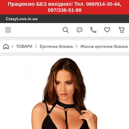
Працюємо БЕЗ вихідних! Тел. 066/914-30-44,
097/336-51-88
CrazyLove.in.ua
ТОВАРИ
Еротична білизна
Жіноча еротична білизна