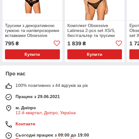
Трусики з декоративною
Комплект Obsessive
Ерот
гумкою та напівпрозорими
Latinesa 2-pcs set XS/S,
Obse
вставками Obsessive
бюстгальтер та трусики
set 
Brasica чорний, XS/S
танг
795
1 839
1 7
₴
₴
Купити
Купити
Про нас
100% позитивних з 44 відгуків за рік
Працює з 29.06.2021
м. Дніпро
12-й квартал, Дніпро, Україна
Контакти
Сьогодні працює з 09:00 до 19:00