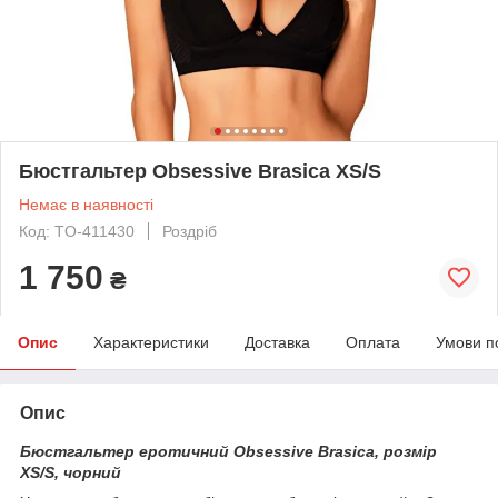
Бюстгальтер Obsessive Brasica XS/S
Немає в наявності
Код: TO-411430
Роздріб
1 750
₴
Опис
Характеристики
Доставка
Оплата
Умови п
Опис
Бюстгальтер еротичний Obsessive Brasica, розмір
XS/S, чорний