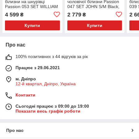
білизни на шнурівці
чоловічої білизни Passion
біли
Passion 053 SET WILLIAM
047 SET JOHN S/M Black,
039
S/M Black, жилет, боксери
труси, портупея
Blac
4 599
2 779
2 6
₴
₴
Купити
Купити
Про нас
100% позитивних з 44 відгуків за рік
Працює з 29.06.2021
м. Дніпро
12-й квартал, Дніпро, Україна
Контакти
Сьогодні працює з 09:00 до 19:00
Показати весь графік роботи
Про нас