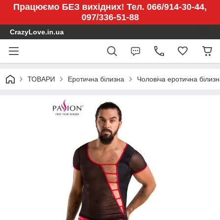
Працюємо БЕЗ вихідних! Тел. 066/914-30-44,
097/336-51-88
CrazyLove.in.ua
ТОВАРИ
Еротична білизна
Чоловіча еротична білизн