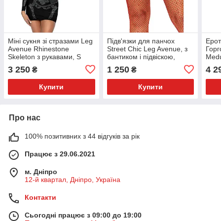
Міні сукня зі стразами Leg
Підв'язки для панчох
Ерот
Avenue Rhinestone
Street Chic Leg Avenue, з
Горг
Skeleton з рукавами, S
бантиком і підвіскою,
Medu
червоні, One Size
спід
3 250
1 250
4 2
₴
₴
прик
Купити
Купити
Про нас
100% позитивних з 44 відгуків за рік
Працює з 29.06.2021
м. Дніпро
12-й квартал, Дніпро, Україна
Контакти
Сьогодні працює з 09:00 до 19:00