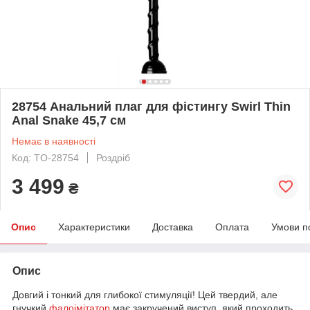
28754 Анальний плаг для фістингу Swirl Thin
Anal Snake 45,7 см
Немає в наявності
Код: TO-28754
Роздріб
3 499
₴
Опис
Характеристики
Доставка
Оплата
Умови п
Опис
Довгий і тонкий для глибокої стимуляції! Цей твердий, але
гнучкий
фалоімітатор
має закручений виступ, який проходить