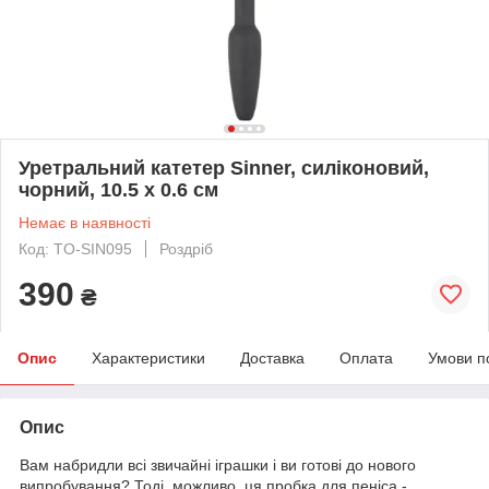
Уретральний катетер Sinner, силіконовий,
чорний, 10.5 х 0.6 см
Немає в наявності
Код: TO-SIN095
Роздріб
390
₴
Опис
Характеристики
Доставка
Оплата
Умови п
Опис
Вам набридли всі звичайні іграшки і ви готові до нового
випробування? Тоді, можливо, ця пробка для пеніса -