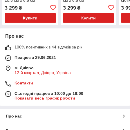
10.5 см х 6.5 см
см х 6.5 см
силі
см
3 299
3 299
3 9
₴
₴
Купити
Купити
Про нас
100% позитивних з 44 відгуків за рік
Працює з 29.06.2021
м. Дніпро
12-й квартал, Дніпро, Україна
Контакти
Сьогодні працює з 10:00 до 18:00
Показати весь графік роботи
Про нас