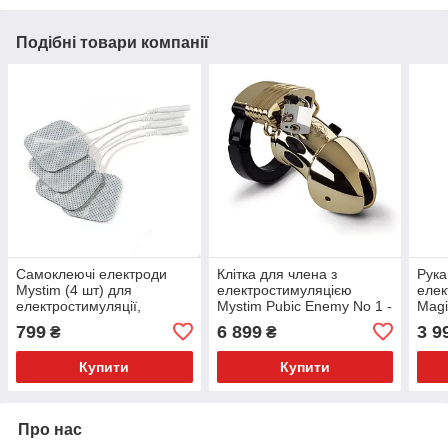
Подібні товари компанії
Самоклеючі електроди
Клітка для члена з
Рука
Mystim (4 шт) для
електростимуляцією
елек
електростимуляції,
Mystim Pubic Enemy No 1 -
Magi
провідні
Gold Edition
впли
799
6 899
3 9
₴
₴
Купити
Купити
Про нас