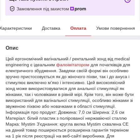
Замовлення під захистом
Характеристики
Доставка
Оплата
Умови повернення
Опис
Цей ергономічний вагінальний / ректальний зонд від medical
engineering є ідеальним
фалоімітатором
для початківців для
електричного збудження. Завдяки своїй формі він особливо
зручно пристосовується як до жіночого піхви, так і до ануса і
стимулює виключно м'яко і інтенсивно. Цей високоякісний
зонд може використовуватися для анальної стимуляції як
жінками, так і чоловіками в рівній мірі. Крім того, він може бути
використаний для вагінальної стимуляції, особливо жінками зі
звуженою піхвою або новачками в області стимуляції.
Інформація про продукт: Довжина: 7,0 см Ширина: 2,6 см
Матеріал: білий пластик з полірованої нержавіючої сталлю
Марка: Mystim З'єднання: кругла вилка Mystim схвалена CE
на даний товар поширюється розширена гарантія терміном
на 1 рік після реєстрації на веб-сайті виробника. Для