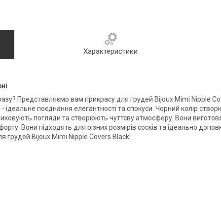
Характеристики
рні
разу? Представляємо вам прикрасу для грудей Bijoux Mimi Nipple Cov
 - ідеальне поєднання елегантності та спокуси. Чорний колір створ
риковують погляди та створюють чуттєву атмосферу. Вони виготовле
орту. Вони підходять для різних розмірів сосків та ідеально до
я грудей Bijoux Mimi Nipple Covers Black!