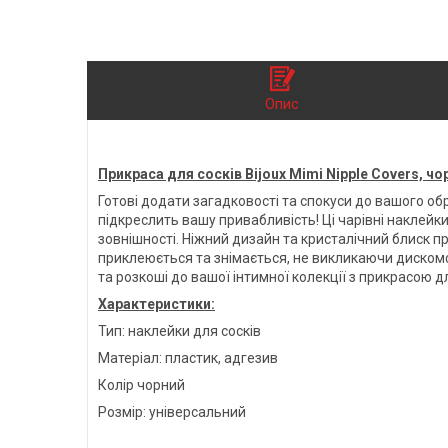
Опис
Прикраса для сосків Bijoux Mimi Nipple Covers, чо
Готові додати загадковості та спокуси до вашого об
підкреслить вашу привабливість! Ці чарівні наклейки
зовнішності. Ніжний дизайн та кристалічний блиск п
приклеюється та знімається, не викликаючи дискомф
та розкоші до вашої інтимної колекції з прикрасою дл
Характеристики:
Тип: наклейки для сосків
Матеріал: пластик, адгезив
Колір чорний
Розмір: універсальний