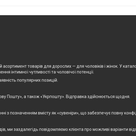
асортимент товарів для дорослих — для чоловіків і жінок. У каталоз
ня інтимної чутливості та чоловічої потенції.
явність популярних позицій.
ову Пошту», а також «Укрпошту». Відправка здійснюється щодня.
і з позначенням вмісту як «сувеніри», що забезпечує повну конфід
дів, ми заздалегідь повідомляємо клієнта про можливі варіанти від