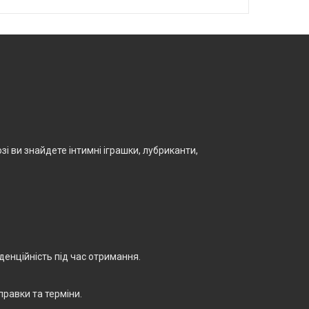
і ви знайдете інтимні іграшки, лубриканти,
енційність під час отримання.
правки та терміни.