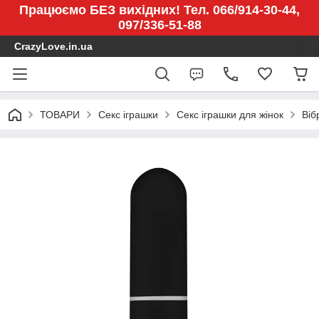
Працюємо БЕЗ вихідних! Тел. 066/914-30-44,
097/336-51-88
CrazyLove.in.ua
ТОВАРИ
Секс іграшки
Секс іграшки для жінок
Віб