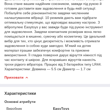
Вона стане вашим надійним союзником, завжди під рукою й
готовим доставити вам задоволення в будь-якій ситуації.
Побалуйте себе різноманітністю завдяки численним
налаштуванням вібрації. 10 режимів дають вам підібрати
оптимальну стимуляцію, що відповідає вашому настрою. З
вібропулею Easytoys у вас завжди буде під рукою інструмент
для задоволення. Завдяки компактним розмірам вона легко
поміщається в кишеню, сумочку або косметичку. Це ідеальний
вибір для тих, хто цінує дискретність і можливість отримати
задоволення із собою куди завгодно. М'який на дотик
матеріал іграшки забезпечує комфортне та приємне
використання. Її гладка поверхня дарує відчуття ніжності під
час контакту зі шкірою. Для яскравіших відчуттів нанесіть
трохи рідкого вібратора. Працює від 3 батарейок типу LR44.
Характеристики: Довжина — 5.5 см Діаметр — 1.7 см
Приховати
Характеристики
Основні атрибути
Виробник
EasyToys