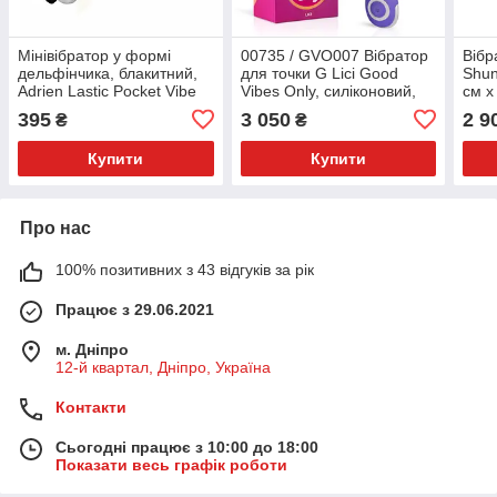
Мінівібратор у формі
00735 / GVO007 Вібратор
Вібр
дельфінчика, блакитний,
для точки G Lici Good
Shun
Adrien Lastic Pocket Vibe
Vibes Only, силіконовий,
см x
Flippy Blue, 7,5 х 2,5 см
фіолетовий, 22.5 х 3.7 см
395
3 050
2 9
₴
₴
Купити
Купити
Про нас
100% позитивних з 43 відгуків за рік
Працює з 29.06.2021
м. Дніпро
12-й квартал, Дніпро, Україна
Контакти
Сьогодні працює з 10:00 до 18:00
Показати весь графік роботи