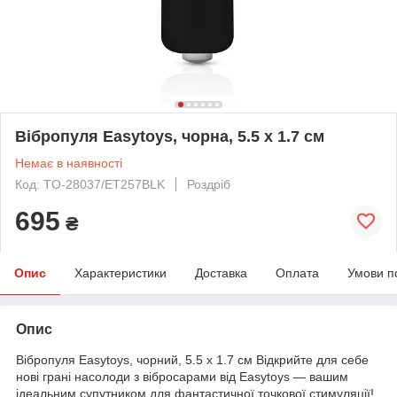
Вібропуля Easytoys, чорна, 5.5 х 1.7 см
Немає в наявності
Код: TO-28037/ET257BLK
Роздріб
695
₴
Опис
Характеристики
Доставка
Оплата
Умови п
Опис
Вібропуля Easytoys, чорний, 5.5 х 1.7 см Відкрийте для себе
нові грані насолоди з вібросарами від Easytoys — вашим
ідеальним супутником для фантастичної точкової стимуляції!