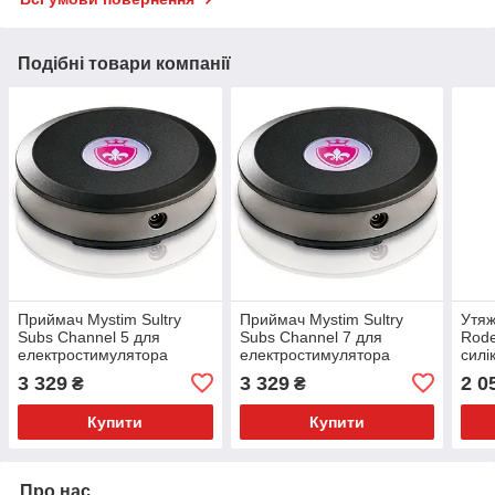
Подібні товари компанії
Приймач Mystim Sultry
Приймач Mystim Sultry
Утяж
Subs Channel 5 для
Subs Channel 7 для
Rode
електростимулятора
електростимулятора
силі
Cluster Buster
Cluster Buster
стру
3 329
3 329
2 0
₴
₴
Купити
Купити
Про нас