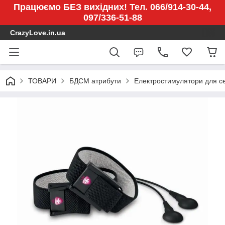
Працюємо БЕЗ вихідних! Тел. 066/914-30-44,
097/336-51-88
CrazyLove.in.ua
ТОВАРИ
БДСМ атрибути
Електростимулятори для с