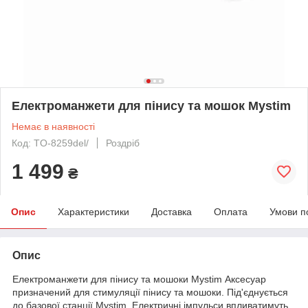
Електроманжети для пінису та мошок Mystim
Немає в наявності
Код: TO-8259del/
Роздріб
1 499
₴
Опис
Характеристики
Доставка
Оплата
Умови п
Опис
Електроманжети для пінису та мошоки Mystim Аксесуар
призначений для стимуляції пінису та мошоки. Під'єднується
до базової станції Mystim. Електричні імпульси впливатимуть