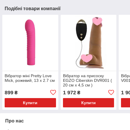
Подібні товари компанії
Вібратор міні Pretty Love
Вібратор на присоску
Вібр
Mick, рожевий, 13 х 2.7 см
EGZO Ciberskin DVR001 (
V001
20 см х 4,5 см )
899
1 972
1 9
₴
₴
Купити
Купити
Про нас