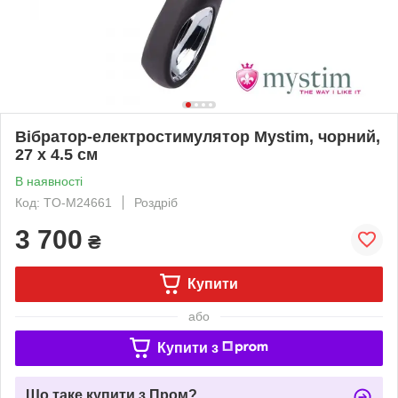
Вібратор-електростимулятор Mystim, чорний,
27 х 4.5 см
В наявності
Код: TO-M24661
Роздріб
3 700
₴
Купити
або
Купити з
Що таке купити з Пром?