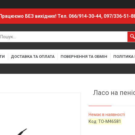
Працюємо БЕЗ вихідних! Тел. 066/914-30-44, 097/336-51-8
ТИ
ДОСТАВКА ТА ОПЛАТА
ПОВЕРНЕННЯ ТА ОБМІН
ПОЛІТИКА
Ласо на пені
Немає в наявності
Код:
TO-M46581