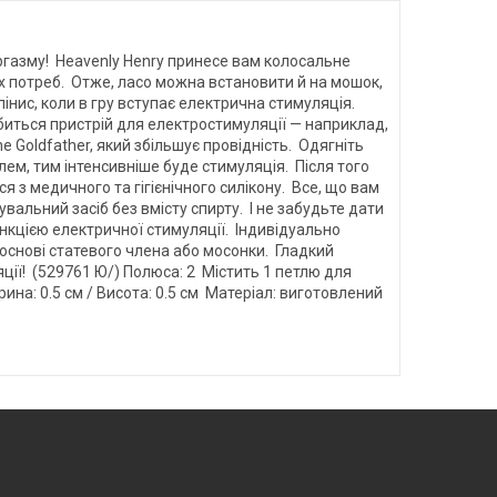
оргазму! Heavenly Henry принесе вам колосальне
х потреб. Отже, ласо можна встановити й на мошок,
пінис, коли в гру вступає електрична стимуляція.
биться пристрій для електростимуляції — наприклад,
e Goldfather, який збільшує провідність. Одягніть
лем, тим інтенсивніше буде стимуляція. Після того
я з медичного та гігієнічного силікону. Все, що вам
вальний засіб без вмісту спирту. І не забудьте дати
ункцією електричної стимуляції. Індивідуально
 основі статевого члена або мосонки. Гладкий
ції! (529761 Ю/) Полюса: 2 Містить 1 петлю для
ина: 0.5 см / Висота: 0.5 см Матеріал: виготовлений