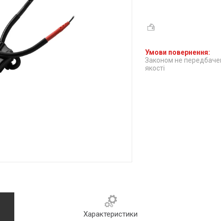
Законом не передбачен
якості
Характеристики