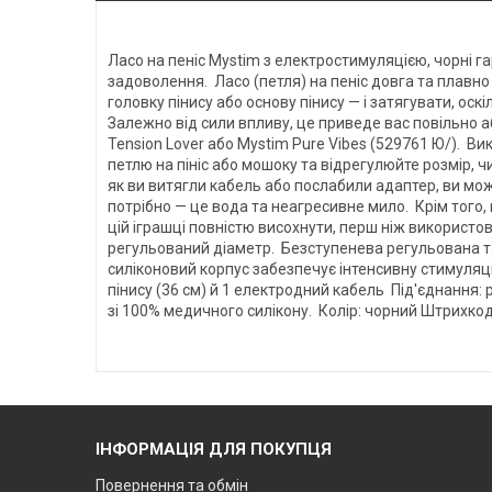
Ласо на пеніс Mystim з електростимуляцією, чорні г
задоволення. Ласо (петля) на пеніс довга та плавн
головку пінису або основу пінису — і затягувати, ос
Залежно від сили впливу, це приведе вас повільно 
Tension Lover або Mystim Pure Vibes (529761 Ю/). Ви
петлю на пініс або мошоку та відрегулюйте розмір, 
як ви витягли кабель або послабили адаптер, ви може
потрібно — це вода та неагресивне мило. Крім того,
цій іграшці повністю висохнути, перш ніж використо
регульований діаметр. Безступенева регульована та 
силіконовий корпус забезпечує інтенсивну стимуляці
пінису (36 см) й 1 електродний кабель Під'єднання: 
зі 100% медичного силікону. Колір: чорний Штрихко
ІНФОРМАЦІЯ ДЛЯ ПОКУПЦЯ
Повернення та обмін