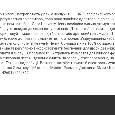
арні хлопці потрапляють у рай, а неслухняні — на 7 небо райського 
о регулюється за розміром, тому вона повністю адаптована до ваши
кільки вам потрібно. Ласо Heavenly Henry особливо сильно стимулює 
або дуже швидко до яскравої кульмінації. До цього Ласо вам знадо
користовуйте мастило на водній основі або дротовий гель Mystim Th
чим ближче до тіла ви помістите петлю з чорним з'єднувальним кабе
те легко очистити Heavenly Henry. Оскільки він на 100% складаєтьс
 ви маєте регулярно використовувати безпечний для шкіри дезінфіку
вувати її знову. Особливості: Екстравагантна петля для пінису з ф
фіксована петля. Ідеально сидить на головці статевого члена, на
ю. Технічні подробиці: Важливо: потрібен пристрій електростимуля
розетка 2 мм і круглий штекер Mystim Розміри: Довжина: 36 см / Шир
д: 4260152465812