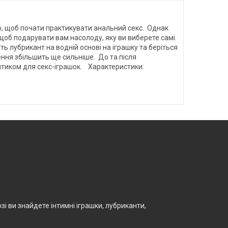
о, щоб почати практикувати анальний секс. Однак
щоб подарувати вам насолоду, яку ви виберете самі.
ь лубрикант на водній основі на іграшку та беріться
ння збільшить ще сильніше. До та після
ептиком для секс-іграшок. Характеристики:
і ви знайдете інтимні іграшки, лубриканти,