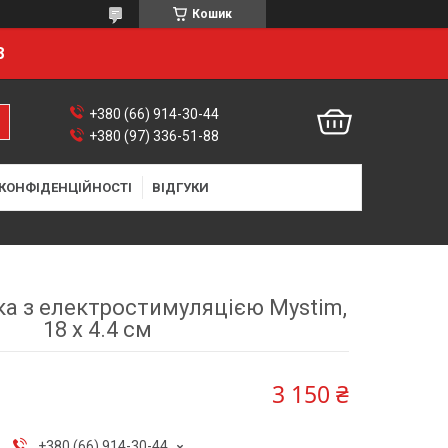
Кошик
8
+380 (66) 914-30-44
+380 (97) 336-51-88
 КОНФІДЕНЦІЙНОСТІ
ВІДГУКИ
а з електростимуляцією Mystim,
18 х 4.4 см
3 150 ₴
+380 (66) 914-30-44