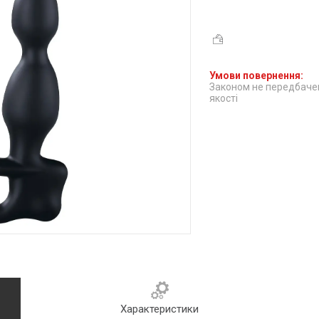
Законом не передбачен
якості
Характеристики