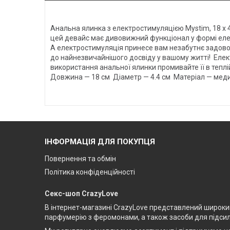
Анальна ялинка з електростимуляцією Mystim, 18 х 
цей девайс має дивовижний функціонал у формі елек
А електростимуляція принесе вам незабутнє задов
до найнезвичайнішого досвіду у вашому житті! Елек
використання анальної ялинки промивайте її в тепл
Довжина — 18 см Діаметр — 4.4 см Матеріал — мед
ІНФОРМАЦІЯ ДЛЯ ПОКУПЦЯ
Повернення та обмін
Політика конфіденційності
Секс-шоп CrazyLove
В інтернет-магазині CrazyLove представлений широкий 
парфумерію з феромонами, а також засоби для підсилен