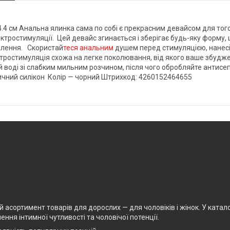
4.4 см Анальна ялинка сама по собі є прекрасним девайсом для тог
тростимуляції. Цей девайс згинається і зберігає будь-яку форму, 
олення. Скористай
теся анальним
душем перед стимуляцією, нанесіт
тростимуляція схожа на легке поколювання, від якого ваше збудже
ій воді зі слабким мильним розчином, після чого обробляйте антис
ичний силікон Колір — чорний Штрихкод: 4260152464655
асортимент товарів для дорослих — для чоловіків і жінок. У каталоз
ня інтимної чутливості та чоловічої потенції.