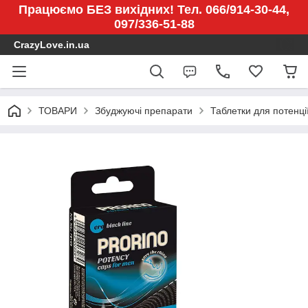
Працюємо БЕЗ вихідних! Тел. 066/914-30-44,
097/336-51-88
CrazyLove.in.ua
ТОВАРИ
Збуджуючі препарати
Таблетки для потенції