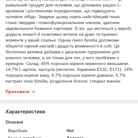
унікальний продукт для чоловіків, що доповнює раціон L-
аргініном і рослинними інгредієнтами, що підвищують
чоловіче лібідо. Завдяки цьому навіть найстійкіший пеніс
стане твердим і повнофункціональним членом, здатним
задовольнити бажання партнера. E-six, що міститься у виробі,
додасть енергії й позитивно вплине на довгі та приємні
моменти у вашій спальні. Однак гінкго білоба допоможе
зберегти гарний настрій і додасть впевненості в собі. Ця
біологічно активна добавка є ідеальною підтримкою для
кожного чоловіка, а не тільки для тих, у кого проблеми з
ерекцією. Склад: 45% порошок кореня червоного женьшеню,
14,7% L-аргінін, капсула (желатин, барвники E132, E171), 14%
порошок кореня маку, 4,7% порошок кореня даміани, 4,7%
екстракт гінко білоба, розділення Агенти: стеарат магнію.
Приховати
Характеристики
Основні
Виробник
Hot
Країна виробник
Австрія