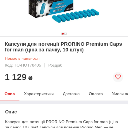
Капсули для потенції PRORINO Premium Caps
for man (ціна за пачку, 10 штук)
Немає в наявності
Код: TO-HOT78405
Роздріб
1 129
₴
Опис
Характеристики
Доставка
Оплата
Умови п
Опис
Капсули для потенції PRORINO Premium Caps for man (ціна
за пачку, 10 штук) Капсули для потенції Prorino Men — це