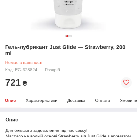
Гель-лубрикант Just Glide — Strawberry, 200
ml
Немає в наявності
Код: EG-628824
Роздріб
721
₴
Опис
Характеристики
Доставка
Оплата
Умови п
Опис
Для більшого задоволення під час сексу!
Мастило на водній основі Strawberry від Just Glide з ароматом