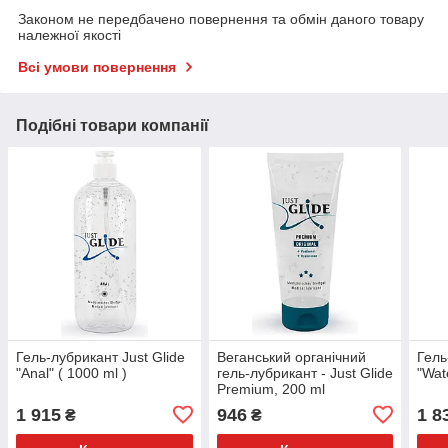
Законом не передбачено повернення та обмін даного товару
належної якості
Всі умови повернення
Подібні товари компанії
Гель-лубрикант Just Glide
Веганський органічний
Гель
"Anal" ( 1000 ml )
гель-лубрикант - Just Glide
"Wat
Premium, 200 ml
1 915
946
1 8
₴
₴