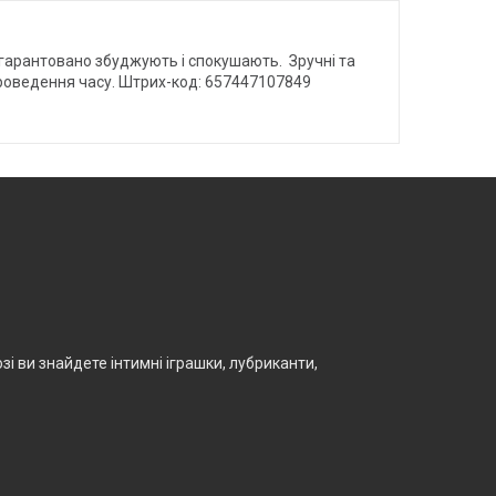
які гарантовано збуджують і спокушають. Зручні та
о проведення часу. Штрих-код: 657447107849
і ви знайдете інтимні іграшки, лубриканти,