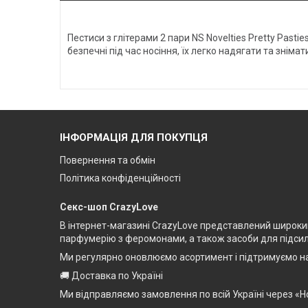
Пестиси з глітерами 2 пари NS Novelties Pretty Pasti
безпечні під час носіння, їх легко надягати та знім
ІНФОРМАЦІЯ ДЛЯ ПОКУПЦЯ
Повернення та обмін
Політика конфіденційності
Секс-шоп CrazyLove
В інтернет-магазині CrazyLove представлений широкий 
парфумерію з феромонами, а також засоби для підсилен
Ми регулярно оновлюємо асортимент і підтримуємо на
🚚 Доставка по Україні
Ми відправляємо замовлення по всій Україні через «Н