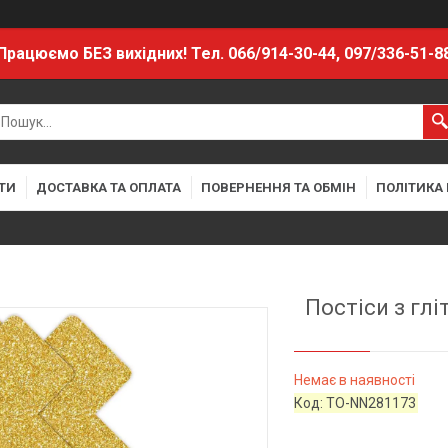
Працюємо БЕЗ вихідних! Тел. 066/914-30-44, 097/336-51-8
ТИ
ДОСТАВКА ТА ОПЛАТА
ПОВЕРНЕННЯ ТА ОБМІН
ПОЛІТИКА
Постіси з глі
Немає в наявності
Код:
TO-NN281173