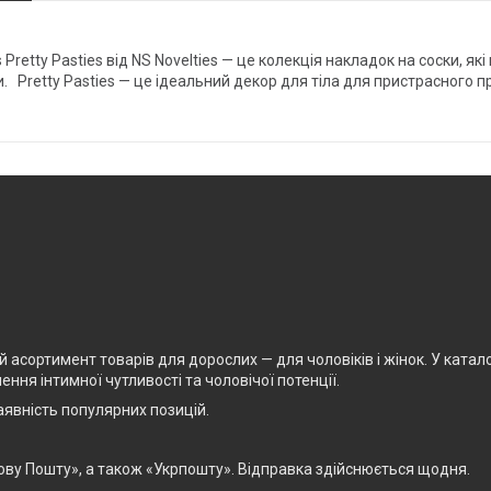
es Pretty Pasties від NS Novelties — це колекція накладок на соски, 
ати. Pretty Pasties — це ідеальний декор для тіла для пристрасног
асортимент товарів для дорослих — для чоловіків і жінок. У каталоз
ня інтимної чутливості та чоловічої потенції.
явність популярних позицій.
ову Пошту», а також «Укрпошту». Відправка здійснюється щодня.