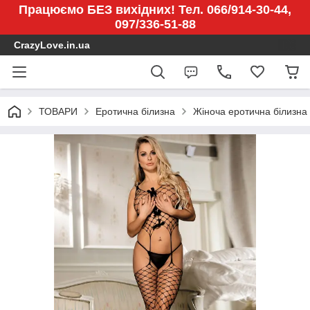
Працюємо БЕЗ вихідних! Тел. 066/914-30-44,
097/336-51-88
CrazyLove.in.ua
ТОВАРИ
Еротична білизна
Жіноча еротична білизна