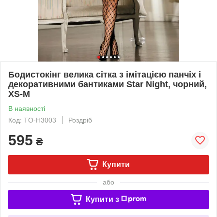
Бодистокінг велика сітка з імітацією панчіх і
декоративними бантиками Star Night, чорний,
XS-M
В наявності
Код: TO-H3003
Роздріб
595
₴
Купити
або
Купити з