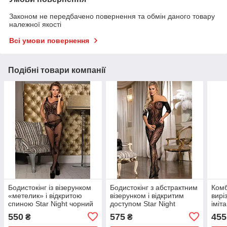
Законом не передбачено повернення та обмін даного товару
належної якості
Всі умови повернення
Подібні товари компанії
Бодистокінг із візерунком
Бодистокінг з абстрактним
Комб
«метелик» і відкритою
візерунком і відкритим
вирі
спиною Star Night чорний
доступом Star Night
іміт
XS-M
чорний, XS-M
чорн
550
575
455
₴
₴