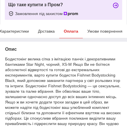
Що таке купити з Пром?
Замовлення під захистом
Характеристики
Доставка
Оплата
Умови повернення
Опис
Бодистокінг велика сітка з імітацією панчіх і декоративними
бантиками Star Night, чорний, XS-M Якщо Ви не боїтеся
абсолютної відвертості та готові до екстремальних
експериментів, варто купити бодисток Fishnet Bodystocking
Black, який допоможе заманити партнера у світ рольових ігор
та інтриги. Бодистокінг Fishnet Bodystocking — це сексуальне,
зухвале та палке вбрання. Він обволікає ваше тіло,
залишаючи одночасно доступ до всіх ваших інтимних місць.
Якщо ж ви хочете додати трохи загадки в цей образ, ви
можете надіти під бодистокінг ваш улюблений комплект
спідньої білизни та доповнити її ефектним взуттям на високих
підборах. Це спокусливе вбрання покликане виділити вашу
привабливість і підкреслити вашу природну красу. Він чудово