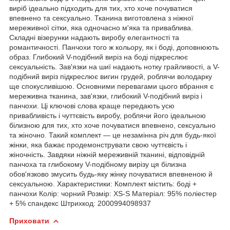
виріб ідеально підходить для тих, хто хоче почуватися
впевнено та сексуально. Тканина виготовлена з ніжної
мереживної сітки, яка одночасно м'яка та приваблива.
Складні візерунки надають виробу елегантності та
романтичності. Панчохи того ж кольору, як і боді, доповнюють
образ. Глибокий V-подібний виріз на боді підкреслює
сексуальність. Зав'язки на шиї надають нотку грайливості, а V-
подібний виріз підкреслює вигин грудей, роблячи володарку
ще спокусливішою. Основними перевагами цього вбрання є
мереживна тканина, зав'язки, глибокий V-подібний виріз і
панчохи. Ці ключові слова краще передають усю
привабливість і чуттєвість виробу, роблячи його ідеальною
білизною для тих, хто хоче почуватися впевнено, сексуально
та жіночно. Такий комплект — це незамінна річ для будь-якої
жінки, яка бажає продемонструвати свою чуттєвість і
жіночність. Завдяки ніжній мереживній тканині, відповідній
панчоха та глибокому V-подібному вирізу ця білизна
обов'язково змусить будь-яку жінку почуватися впевненою й
сексуальною. Характеристики: Комплект містить: боді +
панчохи Колір: чорний Розмір: XS-S Матеріал: 95% поліестер
+ 5% спандекс Штрихкод: 2000994098937
Приховати