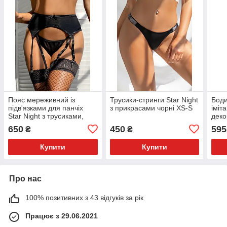
Пояс мереживний із
Трусики-стринги Star Night
Боди
підв'язками для панчіх
з прикрасами чорні XS-S
іміт
Star Night з трусиками,
деко
чорний, S-M
Star
650
450
595
₴
₴
Купити
Купити
Про нас
100% позитивних з 43 відгуків за рік
Працює з 29.06.2021