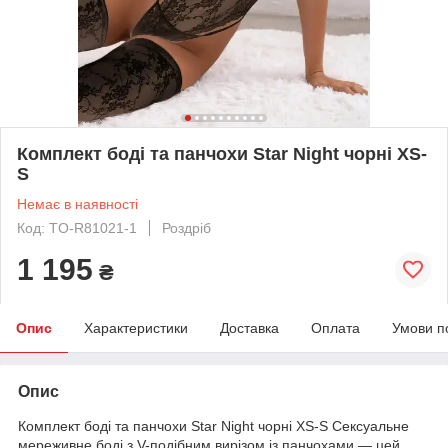
Комплект боді та панчохи Star Night чорні XS-
S
Немає в наявності
Код: TO-R81021-1
Роздріб
1 195
₴
Опис
Характеристики
Доставка
Оплата
Умови п
Опис
Комплект боді та панчохи Star Night чорні XS-S Сексуальне
мереживне боді з V-подібним вирізом із панчохами — цей