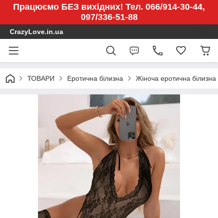
Працюємо БЕЗ вихідних! Тел. 066/914-30-44,
097/336-51-88
CrazyLove.in.ua
ТОВАРИ
Еротична білизна
Жіноча еротична білизна