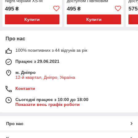
Night чорний XS-M
доступом і квітковим
дост
принтом, чорний
чорн
495
495
575
₴
₴
Купити
Купити
Про нас
100% позитивних з 44 відгуків за рік
Працює з 29.06.2021
м. Дніпро
12-й квартал, Дніпро, Україна
Контакти
Сьогодні працює з 10:00 до 18:00
Показати весь графік роботи
Про нас