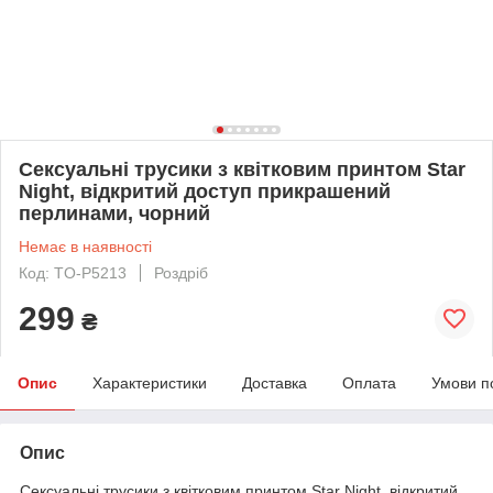
Сексуальні трусики з квітковим принтом Star
Night, відкритий доступ прикрашений
перлинами, чорний
Немає в наявності
Код: TO-P5213
Роздріб
299
₴
Опис
Характеристики
Доставка
Оплата
Умови п
Опис
Сексуальні трусики з квітковим принтом Star Night, відкритий