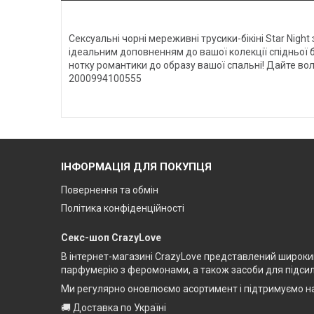
Сексуальні чорні мереживні трусики-бікіні Star Nigh
ідеальним доповненням до вашої колекції спідньої б
нотку романтики до образу вашої спальні! Дайте во
2000994100555
ІНФОРМАЦІЯ ДЛЯ ПОКУПЦЯ
Повернення та обмін
Політика конфіденційності
Секс-шоп CrazyLove
В інтернет-магазині CrazyLove представлений широкий 
парфумерію з феромонами, а також засоби для підсилен
Ми регулярно оновлюємо асортимент і підтримуємо на
🚚 Доставка по Україні