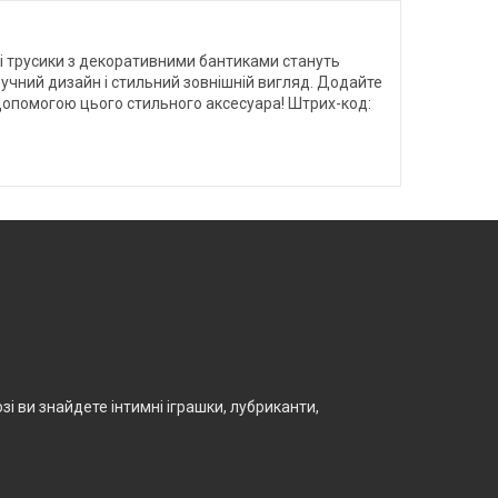
ьні трусики з декоративними бантиками стануть
ручний дизайн і стильний зовнішній вигляд. Додайте
допомогою цього стильного аксесуара! Штрих-код:
і ви знайдете інтимні іграшки, лубриканти,