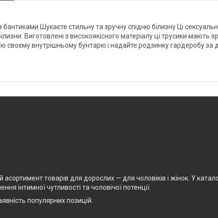
t з бантиками Шукаєте стильну та зручну спідню білизну Ці сексуал
ілизни. Виготовлені з високоякісного матеріалу ці трусики мають з
лю своєму внутрішньому бунтарю і надайте родзинку гардеробу за 
асортимент товарів для дорослих — для чоловіків і жінок. У каталоз
ня інтимної чутливості та чоловічої потенції.
явність популярних позицій.