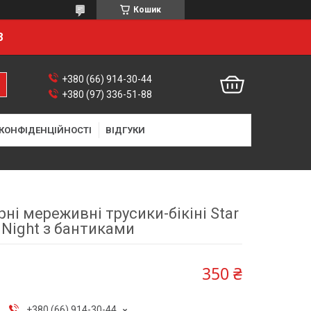
Кошик
8
+380 (66) 914-30-44
+380 (97) 336-51-88
 КОНФІДЕНЦІЙНОСТІ
ВІДГУКИ
рні мереживні трусики-бікіні Star
Night з бантиками
350 ₴
+380 (66) 914-30-44