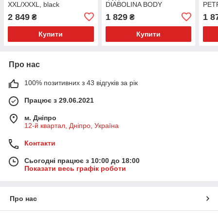
XXL/XXXL, black
DIABOLINA BODY
PET
XXL/XXXL, black
XXL/
2 849
1 829
1 8
₴
₴
Excl
Купити
Купити
Про нас
100% позитивних з 43 відгуків за рік
Працює з 29.06.2021
м. Дніпро
12-й квартал, Дніпро, Україна
Контакти
Сьогодні працює з 10:00 до 18:00
Показати весь графік роботи
Про нас