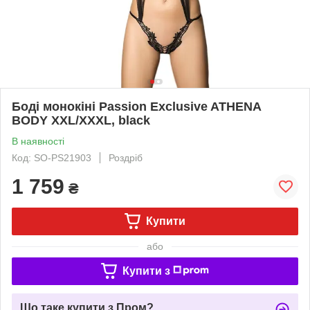
Боді монокіні Passion Exclusive ATHENA
BODY XXL/XXXL, black
В наявності
Код: SO-PS21903
Роздріб
1 759
₴
Купити
або
Купити з
Що таке купити з Пром?