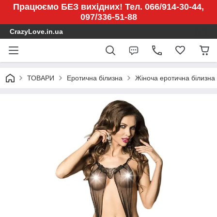
Працюємо БЕЗ вихідних! Тел. 066/914-30-44,
097/336-51-88
CrazyLove.in.ua
ТОВАРИ
Еротична білизна
Жіноча еротична білизна