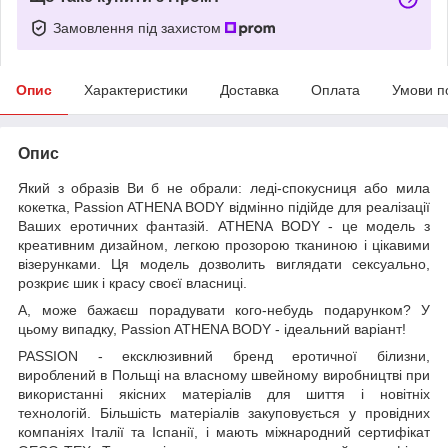
Замовлення під захистом
Опис
Характеристики
Доставка
Оплата
Умови п
Опис
Який з образів Ви б не обрали: леді-спокусниця або мила
кокетка, Passion ATHENA BODY відмінно підійде для реалізації
Ваших еротичних фантазій. ATHENA BODY - це модель з
креативним дизайном, легкою прозорою тканиною і цікавими
візерунками. Ця модель дозволить виглядати сексуально,
розкриє шик і красу своєї власниці.
А, може бажаєш порадувати кого-небудь подарунком? У
цьому випадку, Passion ATHENA BODY - ідеальний варіант!
PASSION - ексклюзивний бренд еротичної білизни,
вироблений в Польщі на власному швейному виробництві при
використанні якісних матеріалів для шиття і новітніх
технологій. Більшість матеріалів закуповується у провідних
компаніях Італії та Іспанії, і мають міжнародний сертифікат