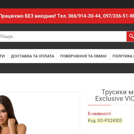
Працюємо БЕЗ вихідних! Тел. 066/914-30-44, 097/336-51-8
ТИ
ДОСТАВКА ТА ОПЛАТА
ПОВЕРНЕННЯ ТА ОБМІН
ПОЛІТИКА
Трусики м
Exclusive V
В наявності
Код:
SO-PS24303