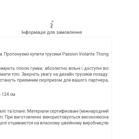
Інформація для замовлення
гна. Пропонуємо купити трусики Passion Violante Thong
ують плоскі гумки, абсолютно вільні і доступні всі
имати тіло. Зверніть увагу на дизайн трусиків позаду:
и стануть приємним сюрпризом для вашого партнера,
-124 см.
лії та Іспанії. Матеріали сертифіковані (міжнародний
сті. При виготовленні використовується високоякісна
 моделі отшиваются на власному швейному виробництві