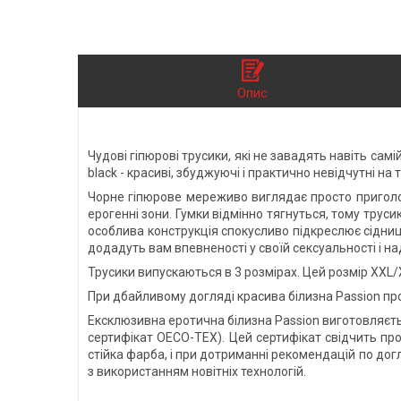
Опис
Чудові гіпюрові трусики, які не завадять навіть самі
black - красиві, збуджуючі і практично невідчутні на ті
Чорне гіпюрове мереживо виглядає просто приголомш
ерогенні зони. Гумки відмінно тягнуться, тому трусик
особлива конструкція спокусливо підкреслює сідни
додадуть вам впевненості у своїй сексуальності і 
Трусики випускаються в 3 розмірах. Цей розмір XXL/X
При дбайливому догляді красива білизна Passion про
Ексклюзивна еротична білизна Passion виготовляється
сертифікат OECO-TEX). Цей сертифікат свідчить про 
стійка фарба, і при дотриманні рекомендацій по дог
з використанням новітніх технологій.