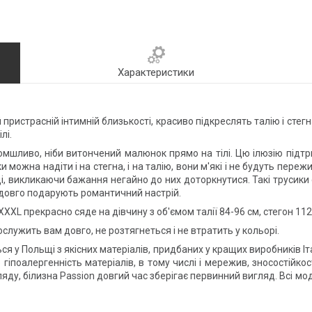
Характеристики
й пристрасній інтимній близькості, красиво підкреслять талію і сте
лі.
ливо, ніби витончений малюнок прямо на тілі. Цю ілюзію підтрим
и можна надіти і на стегна, і на талію, вони м'які і не будуть переж
ці, викликаючи бажання негайно до них доторкнутися. Такі трусик
надовго подарують романтичний настрій.
XXL прекрасно сяде на дівчину з об'ємом талії 84-96 см, стегон 112
служить вам довго, не розтягнеться і не втратить у кольорі.
 у Польщі з якісних матеріалів, придбаних у кращих виробників Іта
гіпоалергенність матеріалів, в тому числі і мережив, зносостійко
ляду, білизна Passion довгий час зберігає первинний вигляд. Всі