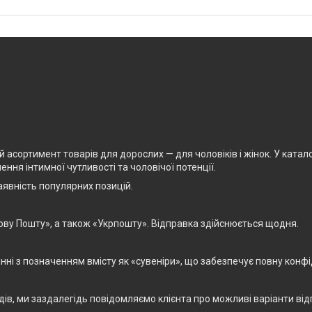
асортимент товарів для дорослих — для чоловіків і жінок. У каталоз
ня інтимної чутливості та чоловічої потенції.
явність популярних позицій.
ову Пошту», а також «Укрпошту». Відправка здійснюється щодня.
і з позначенням вмісту як «сувеніри», що забезпечує повну конфід
дів, ми заздалегідь повідомляємо клієнта про можливі варіанти від