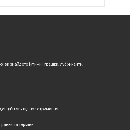
і ви знайдете інтимні іграшки, лубриканти,
енційність під час отримання.
правки та терміни.