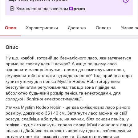
Замовлення під захистом
Опис
Характеристики
Доставка
Оплата
Умови п
Опис
Ну що, ковбой, готовий до безжалісного ласо, яке затягнеться
прямо на твоєму члені і яєчках? А якщо по цьому ласо
відправити електроімпульс - прямо до самих чутливих зон,
змушуючи тебе стогнати від задоволення? Тоді прийшла пора
купити утяжку для пеніса Mystim Rodeo Robin зі зручним
безступінчатим регулюванням, так що вона підійде на
абсолютно будь-який розмір пеніса та електродами, для
солодкої і болісної електростимуляції.
Утяжка Mystim Rodeo Robin - це два силіконових ласо різного
розміру, довжиною 35 і 40 см. Затягнути ласо можна на свій
розсуд, слабкіше або тугіше, на яєчках, біля основи пеніса, у
голівки - тут, як то кажуть, справа смаку. М'які силіконові кільця
щільно і дбайливо охоплюють чоловічу гідність, забезпечуючи
потужну ерекцію і яскраві відчуття. Діаметр регулюється