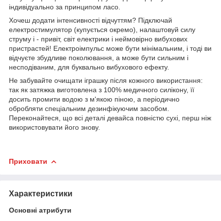
індивідуально за принципом ласо.
Хочеш додати інтенсивності відчуттям? Підключай
електростимулятор (купується окремо), налаштовуй силу
струму і - привіт, світ електрики і неймовірно вибухових
пристрастей! Електроімпульс може бути мінімальним, і тоді ви
відчуєте збудливе поколювання, а може бути сильним і
несподіваним, для буквально вибухового ефекту.
Не забувайте очищати іграшку після кожного використання:
так як затяжка виготовлена ​​з 100% медичного силікону, її
досить промити водою з м'якою піною, а періодично
обробляти спеціальним дезинфікуючим засобом.
Переконайтеся, що всі деталі девайса повністю сухі, перш ніж
використовувати його знову.
Приховати
Характеристики
Основні атрибути