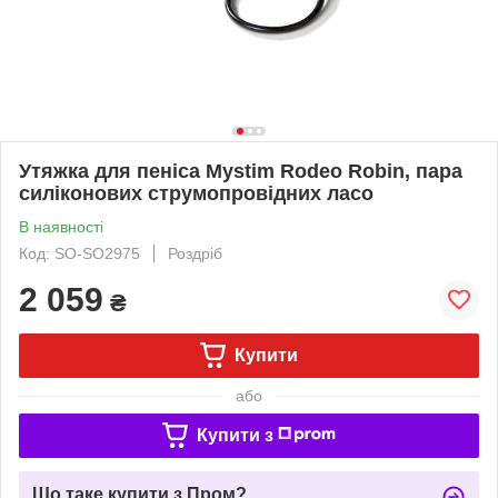
Утяжка для пеніса Mystim Rodeo Robin, пара
силіконових струмопровідних ласо
В наявності
Код: SO-SO2975
Роздріб
2 059
₴
Купити
або
Купити з
Що таке купити з Пром?