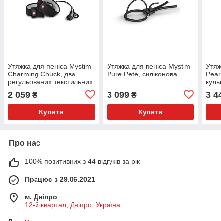
Утяжка для пеніса Mystim
Утяжка для пеніса Mystim
Утяж
Charming Chuck, два
Pure Pete, силіконова
Pear
регульованих текстильних
куль
ременя з електродами
2 059
3 099
3 4
₴
₴
Купити
Купити
Про нас
100% позитивних з 44 відгуків за рік
Працює з 29.06.2021
м. Дніпро
12-й квартал, Дніпро, Україна