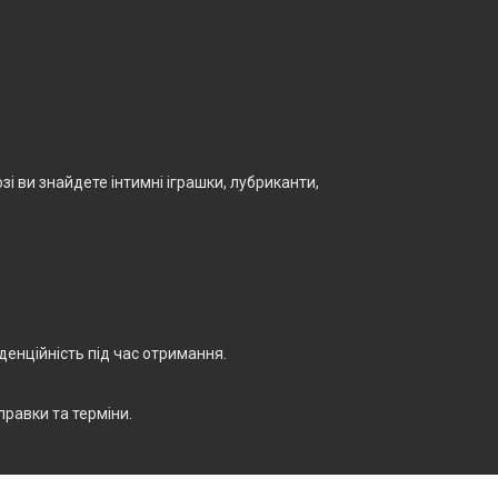
і ви знайдете інтимні іграшки, лубриканти,
енційність під час отримання.
правки та терміни.