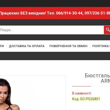
Працюємо БЕЗ вихідних! Тел. 066/914-30-44, 097/336-51-8
ТИ
ДОСТАВКА ТА ОПЛАТА
ПОВЕРНЕННЯ ТА ОБМІН
ПОЛІТИКА
Бюстгальт
ARM
В наявності
Код:
SO-PS26801