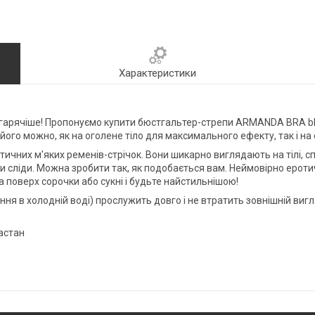
Характеристики
огарячіше! Пропонуємо купити бюстгальтер-стрепи ARMANDA BRA black
його можно, як на оголене тіло для максимального ефекту, так і на 
тичних м'яких ременів-стрічок. Вони шикарно виглядають на тілі, 
 сліди. Можна зробити так, як подобається вам. Неймовірно еротич
ра поверх сорочки або сукні і будьте найстильнішою!
я в холодній воді) прослужить довго і не втратить зовнішній вигл
ластан