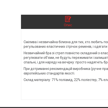
Опис
Смілива і незвичайна білизна для тих, хто любить п
регульованих еластичних стрічок-ременів, і одягати 
Незвичайний бра зі стреп повністю складений з елас
регулювати об’єми, не будуть пережимати і залишати
спальні, і для наряду на вечірку: просто надягніть б
При дотриманні рекомендацій виробника (ручне пранн
європейських стандартів якості.
Склад матеріалу: 71% поліамід, 22% поліестер, 7% е