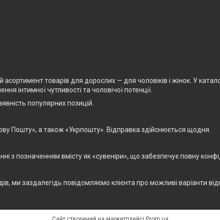
асортимент товарів для дорослих — для чоловіків і жінок. У каталоз
ня інтимної чутливості та чоловічої потенції.
явність популярних позицій.
ову Пошту», а також «Укрпошту». Відправка здійснюється щодня.
і з позначенням вмісту як «сувеніри», що забезпечує повну конфід
дів, ми заздалегідь повідомляємо клієнта про можливі варіанти від
Сайт створений на маркетплейсі
Prom.ua