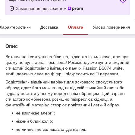
Замовлення під захистом
Характеристики
Доставка
Оплата
Умови повернення
Опис
Витончена і сексуальна білизна, відверта і хвилююча, але при
цьому не вульгарна - ось вона! Рекомендуємо купити ажурний
сітчастий бодістокінг з імітацією панчіх Passion BS074 white,
який ідеально сяде по фігурі і підкреслить всі її переваги.
Бодістокінг - відмінний варіант для яскравого спокусливого
образу, адже його можна надіти під свій звичайний одяг або
відразу постати у ньому перед своїм обранцем. Цей варіант
сітчастого комбінезона розкішно підкреслює сідниці, а
фантазійний матеріал створює повітряний і легкий образ.
не викликає алергії;
ніжний білий колір;
не линяє і не залишає слідів на тілі.