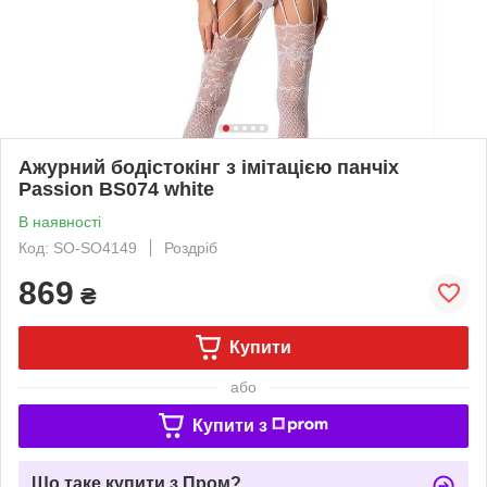
Ажурний бодістокінг з імітацією панчіх
Passion BS074 white
В наявності
Код: SO-SO4149
Роздріб
869
₴
Купити
або
Купити з
Що таке купити з Пром?