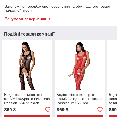
Законом не передбачено повернення та обмін даного товару
належної якості
Всі умови повернення
Подібні товари компанії
Бодістокінг з імітацією
Бодістокінг з імітацією
Боді
панчіх і ажурною вставкою
панчіх і ажурною вставкою
панч
Passion BS072 black
Passion BS072 red
вста
whit
869
869
869
₴
₴