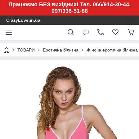
Працюємо БЕЗ вихідних! Тел. 066/914-30-44,
097/336-51-88
CrazyLove.in.ua
ТОВАРИ
Еротична білизна
Жіноча еротична білизна