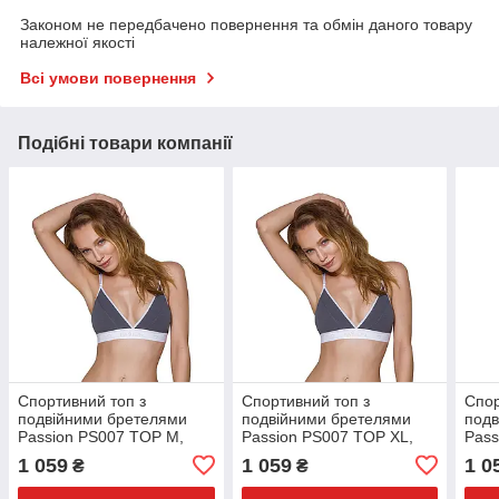
Законом не передбачено повернення та обмін даного товару
належної якості
Всі умови повернення
Подібні товари компанії
Спортивний топ з
Спортивний топ з
Спор
подвійними бретелями
подвійними бретелями
подв
Passion PS007 TOP M,
Passion PS007 TOP XL,
Pass
dark grey
dark grey
navy
1 059
1 059
1 0
₴
₴