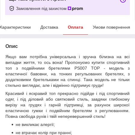
Замовлення під захистом
Характеристики
Доставка
Оплата
Умови повернення
Опис
Якщо вам потрібна універсальна і зручна білизна на всі
випадки життя, то ось вона! Пропонуємо купити спортивний
топ з подвійними бретелями PS007 TOP - модель з
еластичної бавовни, на тонких регульованих бретелях, з
додатковими бретельками на спинці. Така модель не тільки
стильно виглядає, але і відмінно підтримує груди!
Красивий і яскравий топ прекрасно підійде і під спортивний
одяг, і під діловий або святковий стиль, завдяки глибокому
вирізу на грудях і гарній підтримці, за рахунок широкої
еластичною гумки і подвійним бретелям з регулюванням.
Повна свобода рухів і твій неперевершений стиль!
не викликає алергії;
не втрачає колір при пранні;