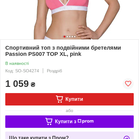
Спортивний топ з подвійними бретелями
Passion PS007 TOP XL, pink
В наявності
Код: SO-SO4274
Роздріб
1 059
₴
Купити
або
Купити з
Що таке купити з Пром?