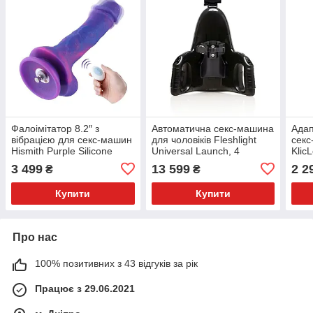
Фалоімітатор 8.2″ з
Автоматична секс-машина
Адап
вібрацією для секс-машин
для чоловіків Fleshlight
секс
Hismith Purple Silicone
Universal Launch, 4
Klic
Dildo with Vibe, KlicLok
швидкості
Adap
3 499
13 599
2 2
₴
₴
Купити
Купити
Про нас
100% позитивних з 43 відгуків за рік
Працює з 29.06.2021