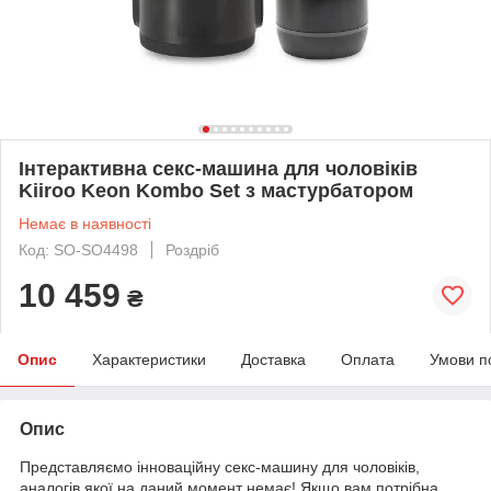
Інтерактивна секс-машина для чоловіків
Kiiroo Keon Kombo Set з мастурбатором
Немає в наявності
Код: SO-SO4498
Роздріб
10 459
₴
Опис
Характеристики
Доставка
Оплата
Умови п
Опис
Представляємо інноваційну секс-машину для чоловіків,
аналогів якої на даний момент немає! Якщо вам потрібна