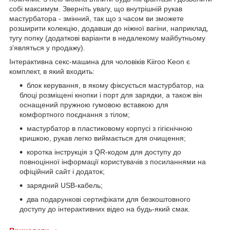
собі максимум. Зверніть увагу, що внутрішній рукав
мастурбатора - змінний, так що з часом ви зможете
розширити колекцію, додавши до ніжної вагіни, наприклад,
тугу попку (додаткові варіанти в недалекому майбутньому
з'являться у продажу).
Інтерактивна секс-машина для чоловіків Kiiroo Keon є
комплект, в який входить:
блок керування, в якому фіксується мастурбатор, на
блоці розміщені кнопки і порт для зарядки, а також він
оснащений пружною гумовою вставкою для
комфортного поєднання з тілом;
мастурбатор в пластиковому корпусі з гігієнічною
кришкою, рукав легко виймається для очищення;
коротка інструкція з QR-кодом для доступу до
повноцінної інформації користувачів з посиланнями на
офіційний сайт і додаток;
зарядний USB-кабель;
два подарункові сертифікати для безкоштовного
доступу до інтерактивних відео на будь-який смак.