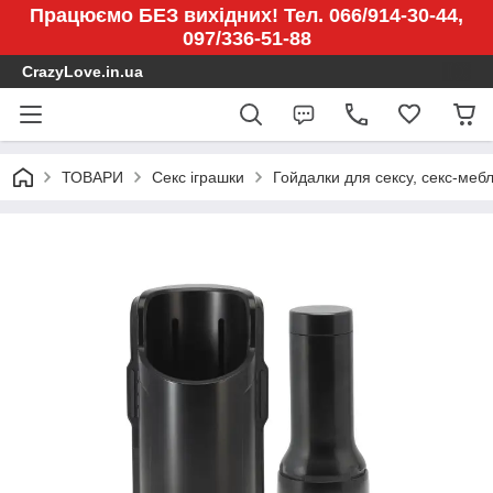
Працюємо БЕЗ вихідних! Тел. 066/914-30-44,
097/336-51-88
CrazyLove.in.ua
ТОВАРИ
Секс іграшки
Гойдалки для сексу, секс-мебл