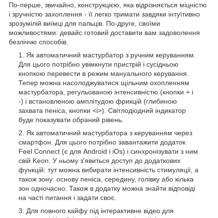
По-перше, звичайно, конструкцією, яка відрізняється міцністю
і зручністю захоплення - її легко тримати завдяки інтуїтивно
зрозумілій виїмці для пальців. По-друге, своїми
можливостями: девайс готовий доставити вам задоволення
безліччю способів.
Як автоматичний мастурбатор з ручним керуванням.
Для цього потрібно увімкнути пристрій і сусідньою
кнопкою перевести в режим мануального керування.
Тепер можна насолоджуватися щільним охопленням
мастурбатора, регульованою інтенсивністю (кнопки + і
-) і встановленою амплітудою фрикцій (глибиною
захвата пеніса, кнопки <і>). Світлодіодний індикатор
буде показувати обраний рівень.
Як автоматичний мастурбатора з керуванням через
смартфон. Для цього потрібно завантажити додаток
Feel Connect (є для Android і iOs) і синхронізувати з ним
свій Keon. У ньому з'явиться доступ до додаткових
функцій: тут можна вибирати інтенсивність стимуляції, а
також зону: основу пеніса, середину, голівку або кілька
зон одночасно. Також в додатку можна знайти відповіді
на часті питання і задати своє.
Для повного кайфу під інтерактивне відео для