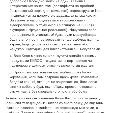
дорослих! Необхідно зайти на один із сайтів з
інтерактивним контентом (сертифікати на пробний
безкоштовний період є в комплекті), зареєструвати Keon
і підписатися за допомогою додатка за кілька хвилин.
Ви зможете насолоджуватися високоякісними
відеороликами, у тому числі і з оглядом на 360 ° (з
окулярами віртуальної реальності), відчуваючи себе
повноцінним їх учасником! Адже рухи мастурбатора
будуть в точності повторювати те, що відбувається на
екрані, будь це оральний секс, вагінальний або
хенджоб. Підходить для використання з 3D-окулярами.
Ваш Keon можна синхронізувати онлайн з іншими
продуктами KIIROO, і з'єднатися з партнеркою чи
партнером в єдиному ритмі незалежно від відстані.
Просто використовуйте мастурбатор без блоку
керування, коли вам потрібно щось круте і компактне.
Завдяки кришці, яка щільно закривається, його легко
взяти з собою у будь-яку поїздку, просто поклавши в
сумку, навіть без спеціального чохла або боксу!
Ця інтерактивна секс-машина Kiiroo Keon - просто двері у
новий світ теледільдонікі і інтерактивного сексу, де відстань
нічого не означає, а монітор - не перешкода між вами, а
помічник. З нею можна втілити будь-які фантазії і дозволити