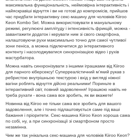
максимальна функціональність, неймовірна інтерактивність і
найяскравіші відчуття і ви не готові до компромісів, прийшов
час придбати інтерактивну секс-машину для чоловіків Kiiroo
Keon Kombo Set. Можна використовувати в мануальному
режимі, регулюючі амплітуду і інтенсивність фрикцій, можна -
завантажити додаток і керувати ним зі свого смартфона,
налаштовуючи рухи максимально точно для самої чутливої
зони пеніса, а можна підключитися до інтерактивного
контенту і насолоджуватися синхронізацією відео і рухів
мастурбатора.
Можна навіть синхронізувати з іншими іграшками від Kiiroo
для парного кіберсексу! Суперреалістичний м'який рукав з
ребристою внутрішньою текстурою і вхід у вигляді ніжної
вагіни роблять відчуття дійсно реальними! Пориньте в
інтерактивний світ, повний задоволення! Іграшкою навіть не
треба рухати - вона сама все зробить, як ви вкажете!
Новинка від Kiiroo не тільки сама все зробить для вашого
задоволення, але і точно підлаштовується саме під ваші
бажання і пріоритети. Секс-машина Kiiroo Keon хороша сама
по собі, ну, а при синхронізації зі смартфоном просто
незамінна.
Чим же так унікальна секс-машина для чоловіків Kiiroo Keon?