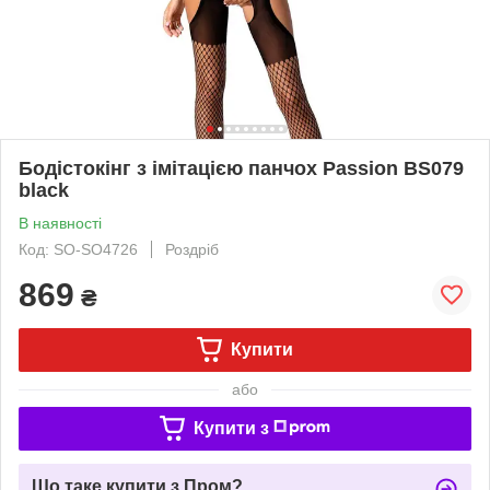
Бодістокінг з імітацією панчох Passion BS079
black
В наявності
Код: SO-SO4726
Роздріб
869
₴
Купити
або
Купити з
Що таке купити з Пром?