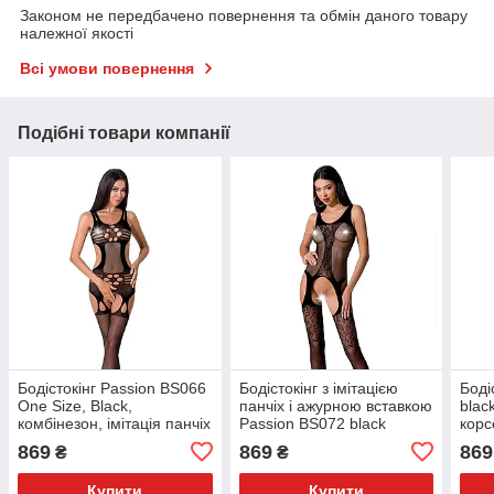
Законом не передбачено повернення та обмін даного товару
належної якості
Всі умови повернення
Подібні товари компанії
Бодістокінг Passion BS066
Бодістокінг з імітацією
Боді
One Size, Black,
панчіх і ажурною вставкою
blac
комбінезон, імітація панчіх
Passion BS072 black
корс
і пояса з гартерами
панч
869
869
869
₴
₴
Купити
Купити