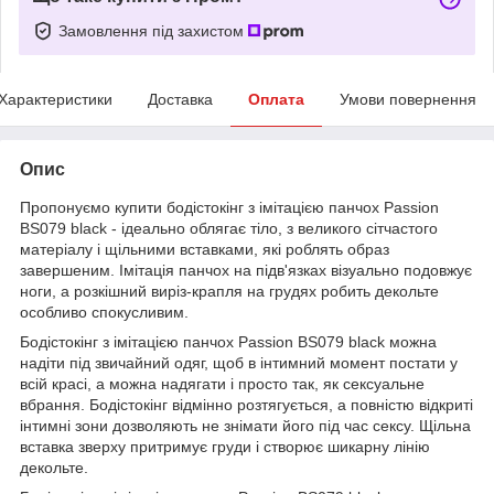
Замовлення під захистом
Характеристики
Доставка
Оплата
Умови повернення
Опис
Пропонуємо купити бодістокінг з імітацією панчох Passion
BS079 black - ідеально облягає тіло, з великого сітчастого
матеріалу і щільними вставками, які роблять образ
завершеним. Імітація панчох на підв'язках візуально подовжує
ноги, а розкішний виріз-крапля на грудях робить декольте
особливо спокусливим.
Бодістокінг з імітацією панчох Passion BS079 black можна
надіти під звичайний одяг, щоб в інтимний момент постати у
всій красі, а можна надягати і просто так, як сексуальне
вбрання. Бодістокінг відмінно розтягується, а повністю відкриті
інтимні зони дозволяють не знімати його під час сексу. Щільна
вставка зверху притримує груди і створює шикарну лінію
декольте.