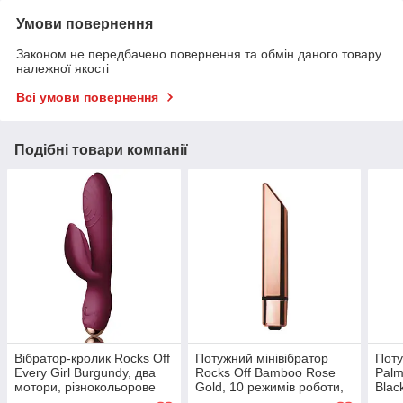
Умови повернення
Законом не передбачено повернення та обмін даного товару
належної якості
Всі умови повернення
Подібні товари компанії
Вібратор-кролик Rocks Off
Потужний мінівібратор
Поту
Every Girl Burgundy, два
Rocks Off Bamboo Rose
Palm
мотори, різнокольорове
Gold, 10 режимів роботи,
Blac
LED-підсвічування, потужн
водонепроникний
голо