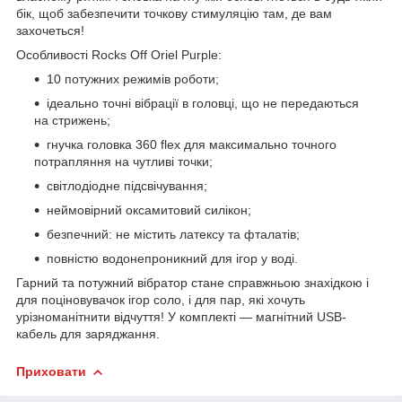
бік, щоб забезпечити точкову стимуляцію там, де вам
захочеться!
Особливості Rocks Off Oriel Purple:
10 потужних режимів роботи;
ідеально точні вібрації в головці, що не передаються
на стрижень;
гнучка головка 360 flex для максимально точного
потрапляння на чутливі точки;
світлодіодне підсвічування;
неймовірний оксамитовий силікон;
безпечний: не містить латексу та фталатів;
повністю водонепроникний для ігор у воді.
Гарний та потужний вібратор стане справжньою знахідкою і
для поціновувачок ігор соло, і для пар, які хочуть
урізноманітнити відчуття! У комплекті — магнітний USB-
кабель для заряджання.
Приховати