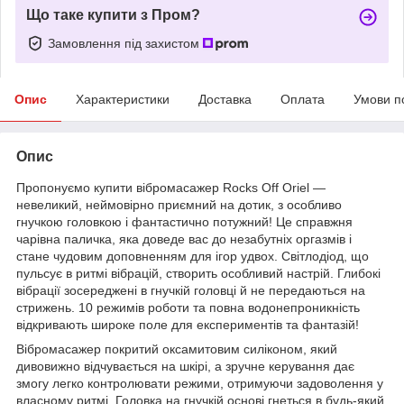
Що таке купити з Пром?
Замовлення під захистом
Опис
Характеристики
Доставка
Оплата
Умови п
Опис
Пропонуємо купити вібромасажер Rocks Off Oriel —
невеликий, неймовірно приємний на дотик, з особливо
гнучкою головкою і фантастично потужний! Це справжня
чарівна паличка, яка доведе вас до незабутніх оргазмів і
стане чудовим доповненням для ігор удвох. Світлодіод, що
пульсує в ритмі вібрацій, створить особливий настрій. Глибокі
вібрації зосереджені в гнучкій головці й не передаються на
стрижень. 10 режимів роботи та повна водонепроникність
відкривають широке поле для експериментів та фантазій!
Вібромасажер покритий оксамитовим силіконом, який
дивовижно відчувається на шкірі, а зручне керування дає
змогу легко контролювати режими, отримуючи задоволення у
власному ритмі. Головка на гнучкій основі гнеться в будь-який