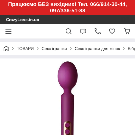
Працюємо БЕЗ вихідних! Тел. 066/914-30-44,
097/336-51-88
CrazyLove.in.ua
ТОВАРИ
Секс іграшки
Секс іграшки для жінок
Віб