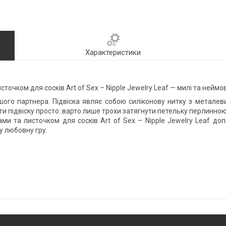
Характеристики
чком для сосків Art of Sex – Nipple Jewelry Leaf — милі та неймов
шого партнера. Підвіска являє собою силіконову нитку з метале
 підвіску просто: варто лише трохи затягнути петельку перлинною 
ами та листочком для сосків Art of Sex – Nipple Jewelry Leaf до
у любовну гру.