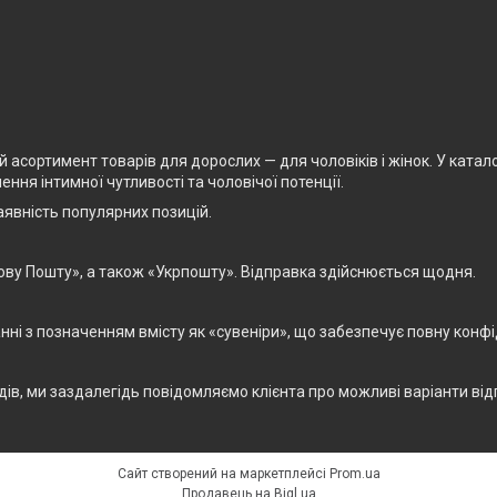
асортимент товарів для дорослих — для чоловіків і жінок. У каталоз
ня інтимної чутливості та чоловічої потенції.
явність популярних позицій.
ову Пошту», а також «Укрпошту». Відправка здійснюється щодня.
і з позначенням вмісту як «сувеніри», що забезпечує повну конфід
дів, ми заздалегідь повідомляємо клієнта про можливі варіанти від
Сайт створений на маркетплейсі
Prom.ua
Продавець на Bigl.ua