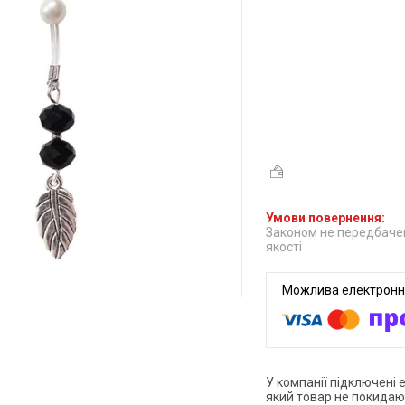
Законом не передбачен
якості
У компанії підключені 
який товар не покидаю