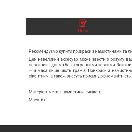
Опис
Рекомендуємо купити прикраси з намистинами та листо
Цей невеликий аксесуар може звести з розуму ва
перлиною і двома багатогранними чорними. Закріпити
— її маса лише шість грамів. Прикраси з намистин
пікантним, а також внесуть приємну різноманітність 
Матеріал: метал, намистини, силікон.
Маса: 6 г.