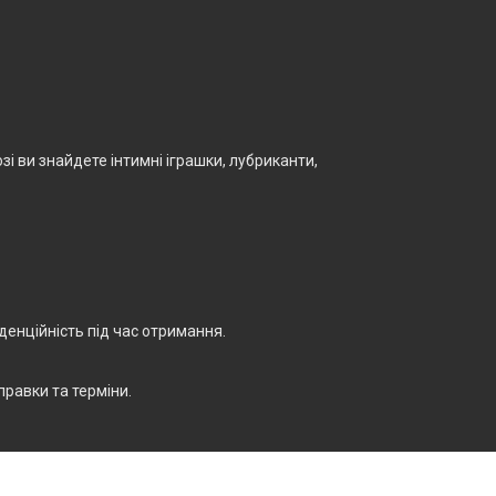
і ви знайдете інтимні іграшки, лубриканти,
енційність під час отримання.
правки та терміни.