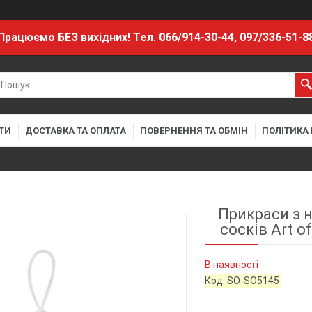
Працюємо БЕЗ вихідних! Тел. 066/914-30-44, 097/336-51-8
ТИ
ДОСТАВКА ТА ОПЛАТА
ПОВЕРНЕННЯ ТА ОБМІН
ПОЛІТИКА
Прикраси з 
сосків Art of
В наявності
Код:
SO-SO5145